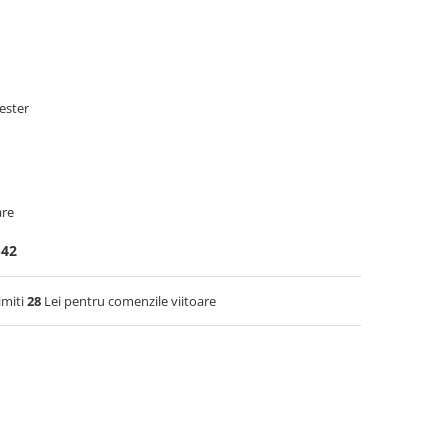
ester
are
42
imiti
28
Lei pentru comenzile viitoare