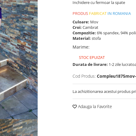
Inchidere cu fermoar la spate
PRODUS
FABRICAT
IN ROMANIA
Culoare:
Mov
Croi:
Cambrat
Compozitie:
6% spandex, 94% poli
Material:
stofa
Marime
:
STOC EPUIZAT
Durata de livrare:
1-2 zile lucrato
Cod Produs:
Compleu1875mov-
La achizitionarea acestui produs pr
Adauga la Favorite