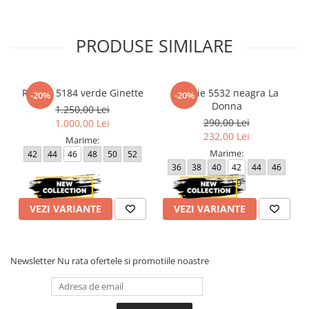
PRODUSE SIMILARE
Rochie 5184 verde Ginette
Rochie 5532 neagra La
-20%
-20%
Donna
1.250,00 Lei
290,00 Lei
1.000,00 Lei
232,00 Lei
Marime:
Marime:
42
44
46
48
50
52
36
38
40
42
44
46
48
50
VEZI VARIANTE
VEZI VARIANTE
Newsletter
Nu rata ofertele si promotiile noastre