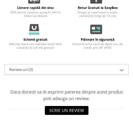
Livrare rapidă din stoc
Retur Gratuit la EasyBox
95% dintre comenzi ajung în 24h în
Simplu și rapid pentru toate
zilele lucrătoare
comenzile timp de 14 zile
Schimb gratuit
Plătește în siguranță
Mărime mare sau mărime mică? Altă
Folosind orice card de debit sau de
culoare? Ai schimb gratuit!
credit prin BT ePOS
Review-uri
(0)
Daca doresti sa iti exprimi parerea despre acest produs
poti adauga un review.
SCRIE UN REVIEW