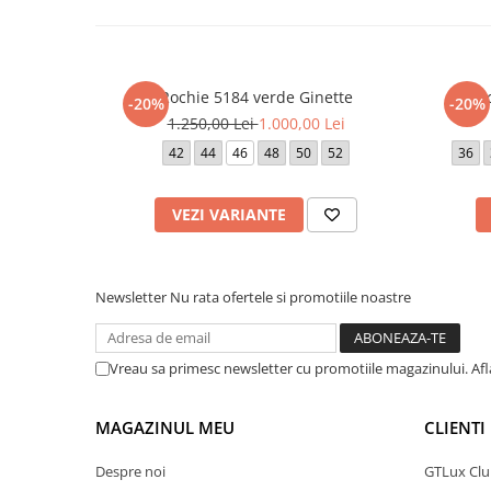
Rochie 5184 verde Ginette
Ro
-20%
-20%
1.250,00 Lei
1.000,00 Lei
42
44
46
48
50
52
36
VEZI VARIANTE
Newsletter
Nu rata ofertele si promotiile noastre
Vreau sa primesc newsletter cu promotiile magazinului. Af
MAGAZINUL MEU
CLIENTI
Despre noi
GTLux Club