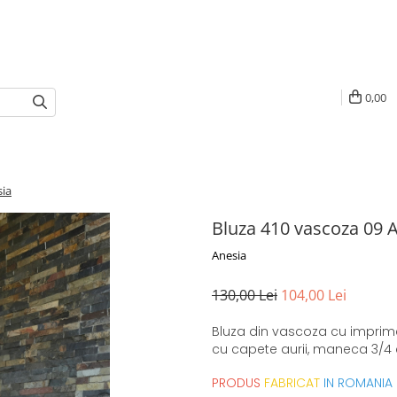
0,00
sia
Bluza 410 vascoza 09 
Anesia
130,00 Lei
104,00 Lei
Bluza din vascoza cu imprime
cu capete aurii, maneca 3/4 c
PRODUS
FABRICAT
IN ROMANIA