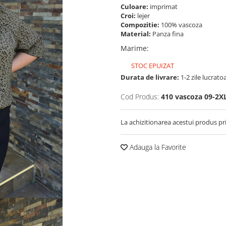
Culoare:
imprimat
Croi:
lejer
Compozitie:
100% vascoza
Material:
Panza fina
Marime
:
STOC EPUIZAT
Durata de livrare:
1-2 zile lucrato
Cod Produs:
410 vascoza 09-2X
La achizitionarea acestui produs pr
Adauga la Favorite