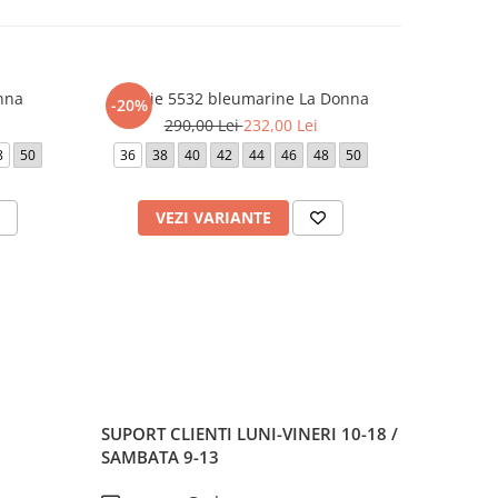
nna
Rochie 5532 bleumarine La Donna
Roc
-20%
-20%
290,00 Lei
232,00 Lei
1.
8
50
36
38
40
42
44
46
48
50
42
VEZI VARIANTE
V
SUPORT CLIENTI
LUNI-VINERI 10-18 /
SAMBATA 9-13