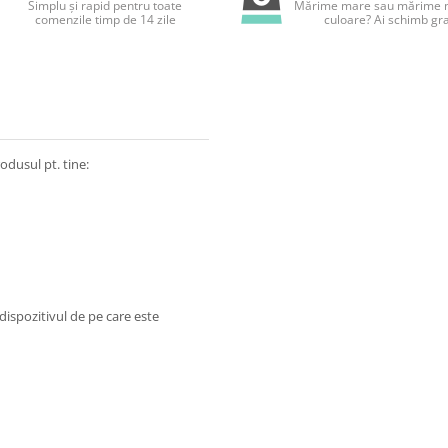
Simplu și rapid pentru toate
Mărime mare sau mărime m
comenzile timp de 14 zile
culoare? Ai schimb gra
odusul pt. tine:
dispozitivul de pe care este