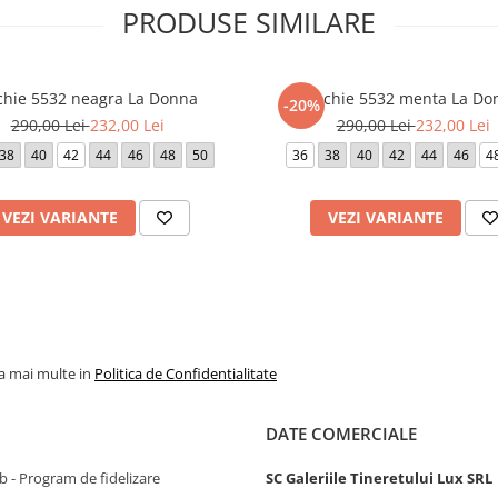
PRODUSE SIMILARE
chie 5532 neagra La Donna
Rochie 5532 menta La Do
-20%
290,00 Lei
232,00 Lei
290,00 Lei
232,00 Lei
38
40
42
44
46
48
50
36
38
40
42
44
46
4
VEZI VARIANTE
VEZI VARIANTE
la mai multe in
Politica de Confidentialitate
DATE COMERCIALE
 - Program de fidelizare
SC Galeriile Tineretului Lux SRL