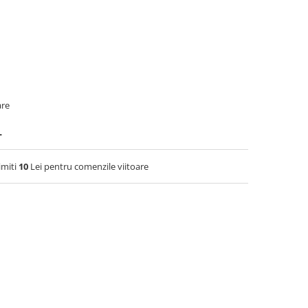
are
L
imiti
10
Lei pentru comenzile viitoare