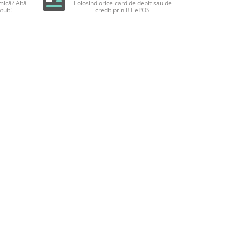
ică? Altă
Folosind orice card de debit sau de
tuit!
credit prin BT ePOS