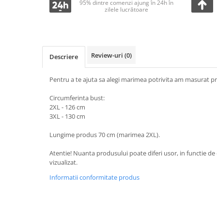
95% dintre comenzi ajung în 24h în
zilele lucrătoare
Review-uri
(0)
Descriere
Pentru a te ajuta sa alegi marimea potrivita am masurat pr
Circumferinta bust:
2XL - 126 cm
3XL - 130 cm
Lungime produs 70 cm (marimea 2XL).
Atentie! Nuanta produsului poate diferi usor, in functie de 
vizualizat.
Informatii conformitate produs