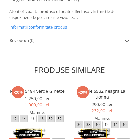
Atentie! Nuanta produsului poate diferi usor, in functie de
dispozitivul de pe care este vizualizat.
Informatii conformitate produs
Review-uri
(0)
PRODUSE SIMILARE
Rochie 5184 verde Ginette
Rochie 5532 neagra La
-20%
-20%
Donna
1.250,00 Lei
290,00 Lei
1.000,00 Lei
232,00 Lei
Marime:
Marime:
42
44
46
48
50
52
36
38
40
42
44
46
48
50