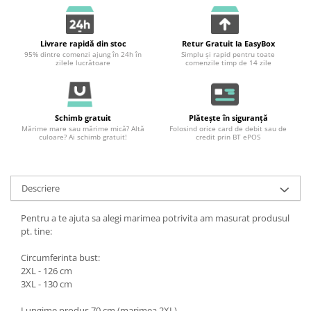
Livrare rapidă din stoc
Retur Gratuit la EasyBox
95% dintre comenzi ajung în 24h în
Simplu și rapid pentru toate
zilele lucrătoare
comenzile timp de 14 zile
Schimb gratuit
Plătește în siguranță
Mărime mare sau mărime mică? Altă
Folosind orice card de debit sau de
culoare? Ai schimb gratuit!
credit prin BT ePOS
Descriere
Pentru a te ajuta sa alegi marimea potrivita am masurat produsul
pt. tine:
Circumferinta bust:
2XL - 126 cm
3XL - 130 cm
Lungime produs 70 cm (marimea 2XL).