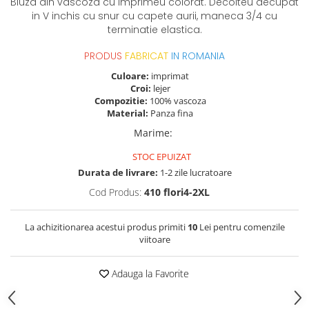
Bluza din vascoza cu imprimeu colorat. Decolteu decupat
in V inchis cu snur cu capete aurii, maneca 3/4 cu
terminatie elastica.
PRODUS
FABRICAT
IN ROMANIA
Culoare:
imprimat
Croi:
lejer
Compozitie:
100% vascoza
Material:
Panza fina
Marime
:
STOC EPUIZAT
Durata de livrare:
1-2 zile lucratoare
Cod Produs:
410 flori4-2XL
La achizitionarea acestui produs primiti
10
Lei pentru comenzile
viitoare
Adauga la Favorite