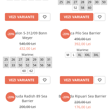
25
26
27
28
29
30
50
52
58
60
VEZI VARIANTE
VEZI VARIANTE
Pantalon 5-312/09 Bonn
Geaca Pilo Sea Barrier
-20%
-20%
Meyer
490,00 Lei
540,00 Lei
392,00 Lei
432,00 Lei
Marime:
Marime:
M
L
XL
XXL
3XL
25
26
27
28
29
30
31
32
33
50
52
54
56
58
60
62
VEZI VARIANTE
VEZI VARIANTE
Bermuda Radish 89 Sea
Bermuda Ripuari Sea Barrier
-20%
-20%
Barrier
220,00 Lei
200,00 Lei
176,00 Lei