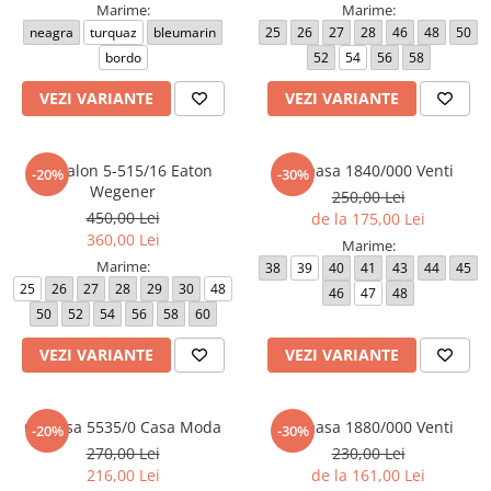
Marime:
Marime:
neagra
turquaz
bleumarin
25
26
27
28
46
48
50
bordo
52
54
56
58
VEZI VARIANTE
VEZI VARIANTE
Pantalon 5-515/16 Eaton
Camasa 1840/000 Venti
-20%
-30%
Wegener
250,00 Lei
450,00 Lei
de la 175,00 Lei
360,00 Lei
Marime:
Marime:
38
39
40
41
43
44
45
25
26
27
28
29
30
48
46
47
48
50
52
54
56
58
60
VEZI VARIANTE
VEZI VARIANTE
Camasa 5535/0 Casa Moda
Camasa 1880/000 Venti
-20%
-30%
270,00 Lei
230,00 Lei
216,00 Lei
de la 161,00 Lei