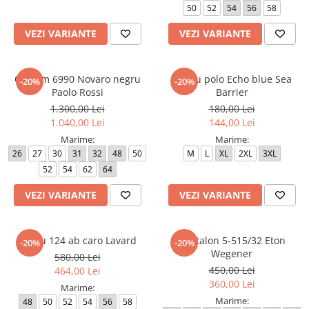
50
52
54
56
58
Paltoane
Pantaloni barbati
Pardesie
VEZI VARIANTE
VEZI VARIANTE
Veste dama
Tricotaje dama
Costum 6990 Novaro negru
Tricou polo Echo blue Sea
-20%
-20%
Paolo Rossi
Barrier
Accesorii dama
1.300,00 Lei
180,00 Lei
Curele dama
1.040,00 Lei
144,00 Lei
Genti dama
Marime:
Marime:
Portmonee dama
26
27
30
31
32
48
50
M
L
XL
2XL
3XL
52
54
62
64
Esarfe, Fulare dama
Trench
VEZI VARIANTE
VEZI VARIANTE
Pijamale dama
Salopete dama
Sacou 124 ab caro Lavard
Pantalon 5-515/32 Eton
-20%
-20%
Wegener
Hanorace
580,00 Lei
450,00 Lei
464,00 Lei
360,00 Lei
Marime:
Marime:
48
50
52
54
56
58