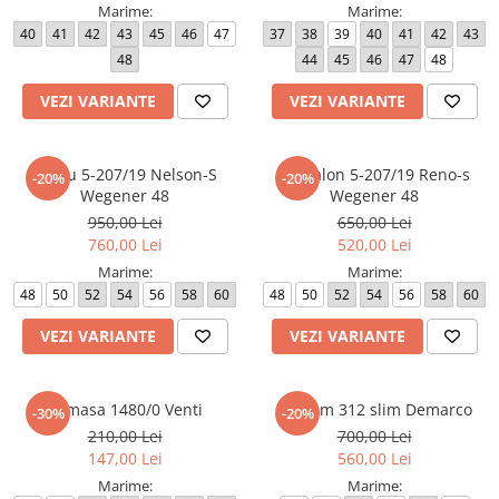
Marime:
Marime:
40
41
42
43
45
46
47
37
38
39
40
41
42
43
48
44
45
46
47
48
VEZI VARIANTE
VEZI VARIANTE
Sacou 5-207/19 Nelson-S
Pantalon 5-207/19 Reno-s
-20%
-20%
Wegener 48
Wegener 48
950,00 Lei
650,00 Lei
760,00 Lei
520,00 Lei
Marime:
Marime:
48
50
52
54
56
58
60
48
50
52
54
56
58
60
VEZI VARIANTE
VEZI VARIANTE
Camasa 1480/0 Venti
Costum 312 slim Demarco
-30%
-20%
210,00 Lei
700,00 Lei
147,00 Lei
560,00 Lei
Marime:
Marime: