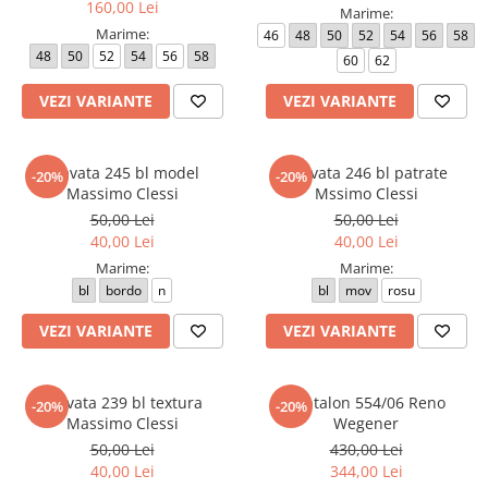
160,00 Lei
Marime:
Marime:
46
48
50
52
54
56
58
48
50
52
54
56
58
60
62
VEZI VARIANTE
VEZI VARIANTE
Cravata 245 bl model
Cravata 246 bl patrate
-20%
-20%
Massimo Clessi
Mssimo Clessi
50,00 Lei
50,00 Lei
40,00 Lei
40,00 Lei
Marime:
Marime:
bl
bordo
n
bl
mov
rosu
VEZI VARIANTE
VEZI VARIANTE
Cravata 239 bl textura
Pantalon 554/06 Reno
-20%
-20%
Massimo Clessi
Wegener
50,00 Lei
430,00 Lei
40,00 Lei
344,00 Lei