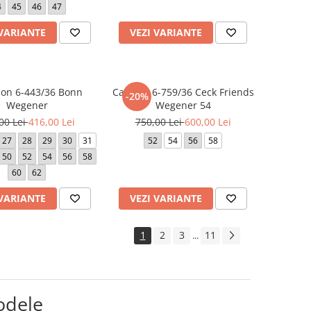
4
45
46
47
 VARIANTE
VEZI VARIANTE
lon 6-443/36 Bonn
Camasa 6-759/36 Ceck Friends
-20%
Wegener
Wegener 54
00 Lei
416,00 Lei
750,00 Lei
600,00 Lei
27
28
29
30
31
52
54
56
58
50
52
54
56
58
60
62
 VARIANTE
VEZI VARIANTE
1
2
3
11
...
odele