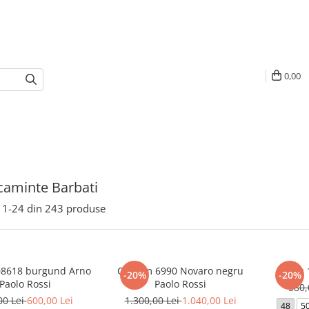
0,00
aminte Barbati
1-
24
din
243
produse
08618 burgund Arno
Costum 6990 Novaro negru
Sacou 
-20%
-20%
Paolo Rossi
Paolo Rossi
580,
00 Lei
600,00 Lei
1.300,00 Lei
1.040,00 Lei
48
5