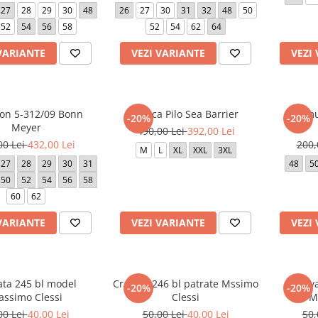
27
28
29
30
48
26
27
30
31
32
48
50
52
54
56
58
52
54
62
64
VARIANTE
VEZI VARIANTE
VEZI
lon 5-312/09 Bonn
Geaca Pilo Sea Barrier
Bermu
-20%
-20%
Meyer
490,00 Lei
392,00 Lei
00 Lei
432,00 Lei
200,
M
L
XL
XXL
3XL
27
28
29
30
31
48
5
50
52
54
56
58
60
62
VARIANTE
VEZI VARIANTE
VEZI
ata 245 bl model
Cravata 246 bl patrate Mssimo
Crava
-20%
-20%
ssimo Clessi
Clessi
M
00 Lei
40,00 Lei
50,00 Lei
40,00 Lei
50,