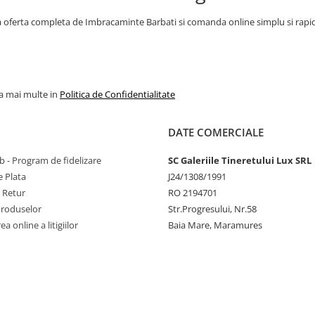
oferta completa de Imbracaminte Barbati si comanda online simplu si rapid! Ai
la mai multe in
Politica de Confidentialitate
DATE COMERCIALE
 - Program de fidelizare
SC Galeriile Tineretului Lux SRL
 Plata
J24/1308/1991
e Retur
RO 2194701
Produselor
Str.Progresului, Nr.58
a online a litigiilor
Baia Mare, Maramures