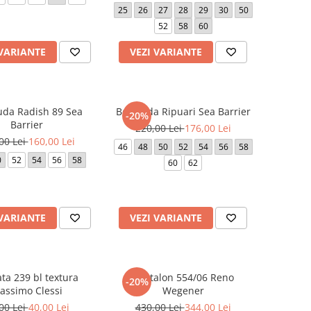
25
26
27
28
29
30
50
52
58
60
 VARIANTE
VEZI VARIANTE
da Radish 89 Sea
Bermuda Ripuari Sea Barrier
-20%
Barrier
220,00 Lei
176,00 Lei
00 Lei
160,00 Lei
46
48
50
52
54
56
58
0
52
54
56
58
60
62
 VARIANTE
VEZI VARIANTE
ta 239 bl textura
Pantalon 554/06 Reno
-20%
assimo Clessi
Wegener
00 Lei
40,00 Lei
430,00 Lei
344,00 Lei