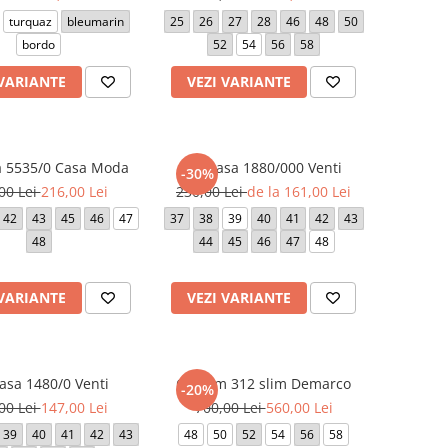
turquaz
bleumarin
25
26
27
28
46
48
50
bordo
52
54
56
58
 VARIANTE
VEZI VARIANTE
 5535/0 Casa Moda
Camasa 1880/000 Venti
-30%
00 Lei
216,00 Lei
230,00 Lei
de la 161,00 Lei
42
43
45
46
47
37
38
39
40
41
42
43
48
44
45
46
47
48
 VARIANTE
VEZI VARIANTE
sa 1480/0 Venti
Costum 312 slim Demarco
-20%
00 Lei
147,00 Lei
700,00 Lei
560,00 Lei
39
40
41
42
43
48
50
52
54
56
58