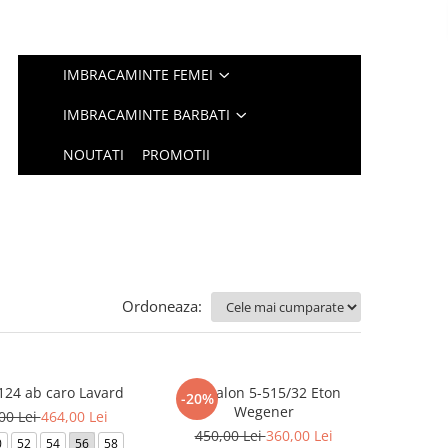
IMBRACAMINTE FEMEI
IMBRACAMINTE BARBATI
NOUTATI
PROMOTII
Ordoneaza:
124 ab caro Lavard
Pantalon 5-515/32 Eton
-20%
Wegener
00 Lei
464,00 Lei
450,00 Lei
360,00 Lei
0
52
54
56
58