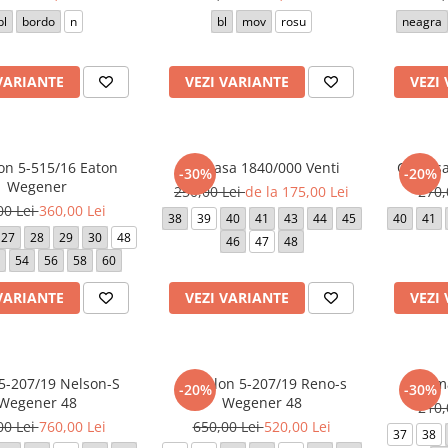
bl
bordo
n
bl
mov
rosu
neagra
VARIANTE
VEZI VARIANTE
VEZI
on 5-515/16 Eaton
Camasa 1840/000 Venti
Camasa
-30%
-20%
Wegener
250,00 Lei
de la 175,00 Lei
270,
00 Lei
360,00 Lei
38
39
40
41
43
44
45
40
41
27
28
29
30
48
46
47
48
54
56
58
60
VARIANTE
VEZI VARIANTE
VEZI
5-207/19 Nelson-S
Pantalon 5-207/19 Reno-s
Cama
-20%
-30%
Wegener 48
Wegener 48
210,
00 Lei
760,00 Lei
650,00 Lei
520,00 Lei
37
38