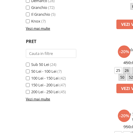
Demarco
(28)
Granchio
(72)
Il Granchio
(5)
Knox
(7)
VEZI 
Vezi mai multe
PRET
Pantal
-20%
450,
Sub 50 Lei
(24)
25
26
50 Lei - 100 Lei
(7)
50
52
100 Lei - 150 Lei
(42)
150 Lei - 200 Lei
(47)
VEZI 
200 Lei - 250 Lei
(45)
Vezi mai multe
Sacou 
-20%
950,