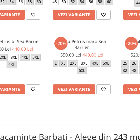
52
54
56
58
60
48
50
52
54
56
58
60
4
VARIANTE
VEZI VARIANTE
VEZI
trus bl Sea Barrier
Geaca Petrus maro Sea
Panta
-20%
-20%
Barrier
00 Lei
440,00 Lei
550,00 Lei
440,00 Lei
520,
2XL
3XL
4XL
5XL
L
XL
2XL
3XL
4XL
5XL
25
26
6XL
6XL
32
48
VARIANTE
VEZI VARIANTE
VEZI
acaminte Barbati - Alege din 243 m