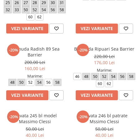
25
26
27
28
29
30
31
32
33
50
52
54
56
58
60
62
VEZI VARIANTE
VEZI VARIANTE
Bermuda Radish 89 Sea
Bermuda Ripuari Sea Barrier
-20%
-20%
Barrier
220,00 Lei
200,00 Lei
176,00 Lei
160,00 Lei
Marime:
Marime:
46
48
50
52
54
56
58
48
50
52
54
56
58
60
62
VEZI VARIANTE
VEZI VARIANTE
Cravata 245 bl model
Cravata 246 bl patrate
-20%
-20%
Massimo Clessi
Mssimo Clessi
50,00 Lei
50,00 Lei
40,00 Lei
40,00 Lei