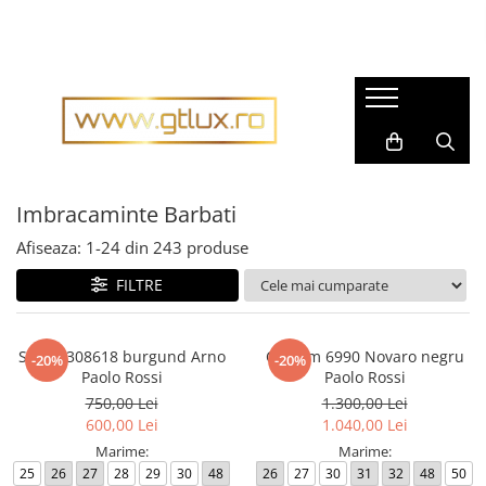
Imbracaminte Femei
Imbracaminte Barbati
Rochii dama
Pijamale barbati
Rochii matase naturala
Accesorii barbati
Rochii gala
Cravate barbati
Rochii casual
Imbracaminte Barbati
Fulare barbati
Bluze dama
Tricouri barbati
Afiseaza:
1-
24
din
243
produse
Pantaloni dama
Tricotaje
FILTRE
Fuste dama
Imbracaminte sport barbati
Sacouri dama
Costume barbati
Sacou 308618 burgund Arno
Costum 6990 Novaro negru
-20%
-20%
Compleuri dama
Cravate
Paolo Rossi
Paolo Rossi
Imbracaminte sport dama
750,00 Lei
1.300,00 Lei
Camasi barbati
600,00 Lei
1.040,00 Lei
Tricouri dama
Sacouri barbati
Marime:
Marime:
Geci si Scurte
25
26
27
28
29
30
48
26
27
30
31
32
48
50
Scurte, Paltoane barbati