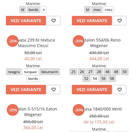
Marime:
Marime:
bl
bordo
n
bl
mov
rosu
VEZI VARIANTE
VEZI VARIANTE
Cravata 239 bl textura
Pantalon 554/06 Reno
-20%
-20%
Massimo Clessi
Wegener
50,00 Lei
430,00 Lei
40,00 Lei
344,00 Lei
Marime:
Marime:
neagra
turquaz
bleumarin
25
26
27
28
46
48
50
bordo
52
54
56
58
VEZI VARIANTE
VEZI VARIANTE
Pantalon 5-515/16 Eaton
Camasa 1840/000 Venti
-20%
-30%
Wegener
250,00 Lei
450,00 Lei
de la 175,00 Lei
360,00 Lei
Marime: