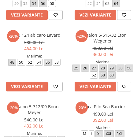
50
52
54
56
58
52
54
62
64
Paltoane
Pantaloni barbati
Pardesie
VEZI VARIANTE
VEZI VARIANTE
Veste dama
Tricotaje dama
Sacou 124 ab caro Lavard
Pantalon 5-515/32 Eton
-20%
-20%
Wegener
580,00 Lei
Accesorii dama
450,00 Lei
464,00 Lei
Curele dama
360,00 Lei
Marime:
Genti dama
Marime:
48
50
52
54
56
58
Portmonee dama
25
26
27
28
29
30
50
52
58
60
Esarfe, Fulare dama
Trench
VEZI VARIANTE
VEZI VARIANTE
Pijamale dama
Salopete dama
Pantalon 5-312/09 Bonn
Geaca Pilo Sea Barrier
-20%
-20%
Meyer
Hanorace
490,00 Lei
540,00 Lei
392,00 Lei
432,00 Lei
Marime:
Marime:
M
L
XL
XXL
3XL