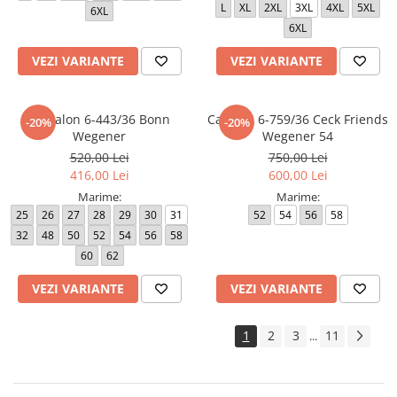
L
XL
2XL
3XL
4XL
5XL
6XL
6XL
VEZI VARIANTE
VEZI VARIANTE
Pantalon 6-443/36 Bonn
Camasa 6-759/36 Ceck Friends
-20%
-20%
Wegener
Wegener 54
520,00 Lei
750,00 Lei
416,00 Lei
600,00 Lei
Marime:
Marime:
25
26
27
28
29
30
31
52
54
56
58
32
48
50
52
54
56
58
60
62
VEZI VARIANTE
VEZI VARIANTE
1
2
3
11
...