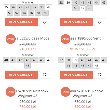
Marime:
38
39
40
41
43
44
45
25
26
27
28
29
30
48
46
47
48
50
52
54
56
58
60
VEZI VARIANTE
VEZI VARIANTE
Camasa 5535/0 Casa Moda
Camasa 1880/000 Venti
-20%
-30%
270,00 Lei
230,00 Lei
216,00 Lei
de la 161,00 Lei
Marime:
Marime:
40
41
42
43
45
46
47
37
38
39
40
41
42
43
48
44
45
46
47
48
VEZI VARIANTE
VEZI VARIANTE
Sacou 5-207/19 Nelson-S
Pantalon 5-207/19 Reno-s
-20%
-20%
Wegener 48
Wegener 48
950,00 Lei
650,00 Lei
760,00 Lei
520,00 Lei