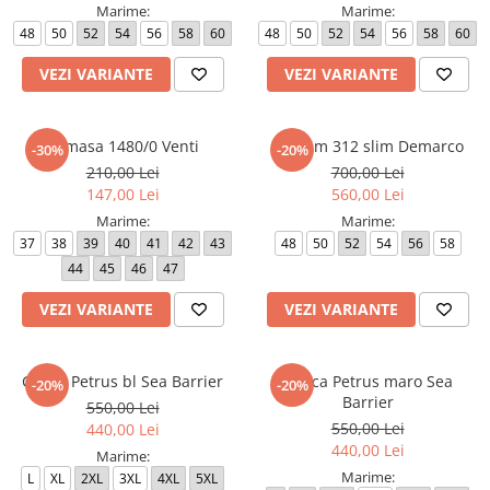
Marime:
Marime:
48
50
52
54
56
58
60
48
50
52
54
56
58
60
VEZI VARIANTE
VEZI VARIANTE
Camasa 1480/0 Venti
Costum 312 slim Demarco
-30%
-20%
210,00 Lei
700,00 Lei
147,00 Lei
560,00 Lei
Marime:
Marime:
37
38
39
40
41
42
43
48
50
52
54
56
58
44
45
46
47
VEZI VARIANTE
VEZI VARIANTE
Geaca Petrus bl Sea Barrier
Geaca Petrus maro Sea
-20%
-20%
Barrier
550,00 Lei
550,00 Lei
440,00 Lei
440,00 Lei
Marime:
Marime:
L
XL
2XL
3XL
4XL
5XL