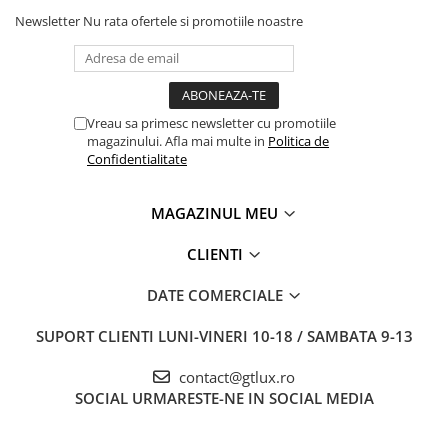
Paltoane
Pantaloni barbati
Newsletter
Nu rata ofertele si promotiile noastre
Pardesie
Veste dama
Tricotaje dama
Vreau sa primesc newsletter cu promotiile
Accesorii dama
magazinului. Afla mai multe in
Politica de
Confidentialitate
Curele dama
Genti dama
MAGAZINUL MEU
Portmonee dama
Esarfe, Fulare dama
CLIENTI
Trench
DATE COMERCIALE
Pijamale dama
SUPORT CLIENTI
LUNI-VINERI 10-18 / SAMBATA 9-13
Salopete dama
Hanorace
contact@gtlux.ro
SOCIAL
URMARESTE-NE IN SOCIAL MEDIA