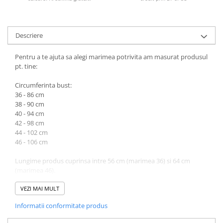
Descriere
Pentru a te ajuta sa alegi marimea potrivita am masurat produsul
pt. tine:
Circumferinta bust:
36 - 86 cm
38 - 90 cm
40 - 94 cm
42 - 98 cm
44 - 102 cm
46 - 106 cm
Lungime produs cuprinsa intre 56 cm (marimea 36) si 64 cm
(marimea 46).
Atentie! Nuanta produsului poate diferi usor, in functie de
VEZI MAI MULT
dispozitivul de pe care este vizualizat.
Informatii conformitate produs