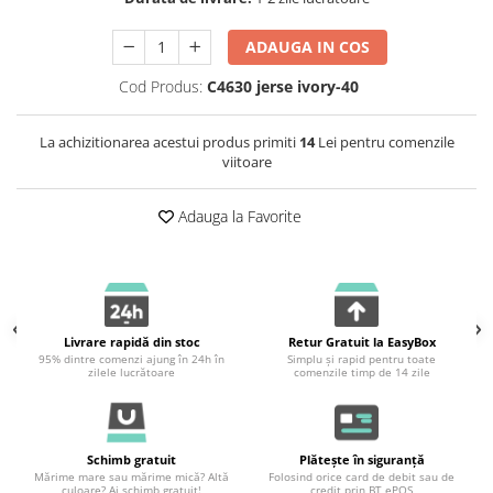
ADAUGA IN COS
Cod Produs:
C4630 jerse ivory-40
La achizitionarea acestui produs primiti
14
Lei pentru comenzile
viitoare
Adauga la Favorite
Livrare rapidă din stoc
Retur Gratuit la EasyBox
95% dintre comenzi ajung în 24h în
Simplu și rapid pentru toate
zilele lucrătoare
comenzile timp de 14 zile
Schimb gratuit
Plătește în siguranță
Mărime mare sau mărime mică? Altă
Folosind orice card de debit sau de
culoare? Ai schimb gratuit!
credit prin BT ePOS