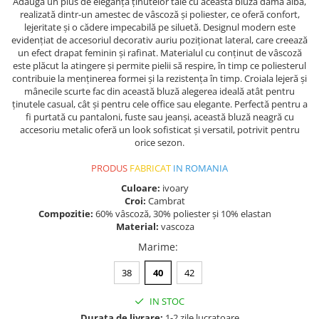
Adaugă un plus de eleganță ținutelor tale cu această bluză damă albă,
realizată dintr-un amestec de vâscoză și poliester, ce oferă confort,
lejeritate și o cădere impecabilă pe siluetă. Designul modern este
evidențiat de accesoriul decorativ auriu poziționat lateral, care creează
un efect drapat feminin și rafinat. Materialul cu conținut de vâscoză
este plăcut la atingere și permite pielii să respire, în timp ce poliesterul
contribuie la menținerea formei și la rezistența în timp. Croiala lejeră și
mânecile scurte fac din această bluză alegerea ideală atât pentru
ținutele casual, cât și pentru cele office sau elegante. Perfectă pentru a
fi purtată cu pantaloni, fuste sau jeanși, această bluză neagră cu
accesoriu metalic oferă un look sofisticat și versatil, potrivit pentru
orice sezon.
PRODUS
FABRICAT
IN ROMANIA
Culoare:
ivoary
Croi:
Cambrat
Compozitie:
60% vâscoză, 30% poliester și 10% elastan
Material:
vascoza
Marime
:
38
40
42
IN STOC
Durata de livrare:
1-2 zile lucratoare