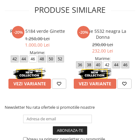
PRODUSE SIMILARE
Rochie 5184 verde Ginette
Rochie 5532 neagra La
-20%
-20%
Donna
1.250,00 Lei
290,00 Lei
1.000,00 Lei
232,00 Lei
Marime:
Marime:
42
44
46
48
50
52
36
38
40
42
44
46
48
50
VEZI VARIANTE
VEZI VARIANTE
Newsletter
Nu rata ofertele si promotiile noastre
Vreau sa primesc newsletter cu promotiile