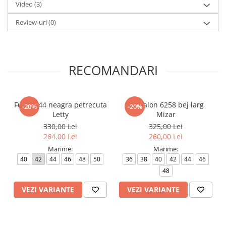
Video
(3)
Review-uri
(0)
RECOMANDARI
Fusta 044 neagra petrecuta
Pantalon 6258 bej larg
-20%
-20%
Letty
Mizar
330,00 Lei
325,00 Lei
264,00 Lei
260,00 Lei
Marime:
Marime:
40
42
44
46
48
50
36
38
40
42
44
46
48
VEZI VARIANTE
VEZI VARIANTE