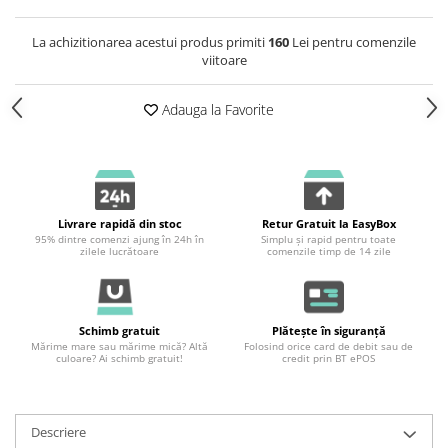
La achizitionarea acestui produs primiti
160
Lei pentru comenzile
viitoare
Adauga la Favorite
Livrare rapidă din stoc
Retur Gratuit la EasyBox
95% dintre comenzi ajung în 24h în
Simplu și rapid pentru toate
zilele lucrătoare
comenzile timp de 14 zile
Schimb gratuit
Plătește în siguranță
Mărime mare sau mărime mică? Altă
Folosind orice card de debit sau de
culoare? Ai schimb gratuit!
credit prin BT ePOS
Descriere