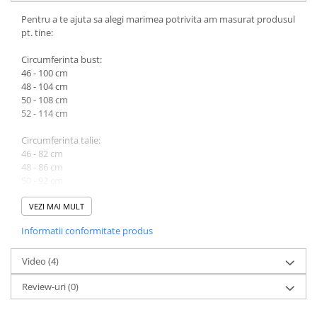
Pentru a te ajuta sa alegi marimea potrivita am masurat produsul
pt. tine:
Circumferinta bust:
46 - 100 cm
48 - 104 cm
50 - 108 cm
52 - 114 cm
Circumferinta talie:
46 - 82 cm
48 - 86 cm
50 - 92 cm
52 - 98 cm
VEZI MAI MULT
Lungime produs cuprinsa intre 120 cm (marimea 46) si 124 cm
Informatii conformitate produs
(marimea 52).
Atentie! Nuanta produsului poate diferi usor, in functie de
Video
(4)
dispozitivul de pe care este vizualizat.
Review-uri
(0)