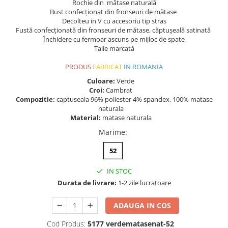
Rochie din mătase naturală
Bust confecționat din fronseuri de mătase
Decolteu in V cu accesoriu tip stras
Fustă confecționată din fronseuri de mătase, căptușeală satinată
Închidere cu fermoar ascuns pe mijloc de spate
Talie marcată
PRODUS
FABRICAT
IN ROMANIA
Culoare:
Verde
Croi:
Cambrat
Compozitie:
captuseala 96% poliester 4% spandex, 100% matase
naturala
Material:
matase naturala
Marime
:
52
IN STOC
Durata de livrare:
1-2 zile lucratoare
ADAUGA IN COS
Cod Produs:
5177 verdematasenat-52