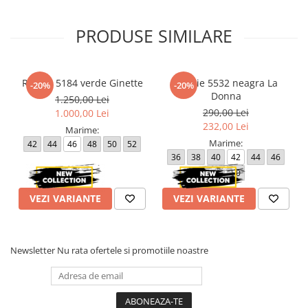
PRODUSE SIMILARE
Rochie 5184 verde Ginette
Rochie 5532 neagra La
-20%
-20%
Donna
1.250,00 Lei
290,00 Lei
1.000,00 Lei
232,00 Lei
Marime:
Marime:
42
44
46
48
50
52
36
38
40
42
44
46
48
50
VEZI VARIANTE
VEZI VARIANTE
Newsletter
Nu rata ofertele si promotiile noastre