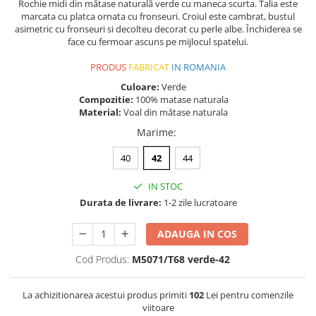
Rochie midi din mătase naturală verde cu maneca scurta. Talia este
marcata cu platca ornata cu fronseuri. Croiul este cambrat, bustul
asimetric cu fronseuri si decolteu decorat cu perle albe. Închiderea se
face cu fermoar ascuns pe mijlocul spatelui.
PRODUS
FABRICAT
IN ROMANIA
Culoare:
Verde
Compozitie:
100% matase naturala
Material:
Voal din mătase naturala
Marime
:
40
42
44
IN STOC
Durata de livrare:
1-2 zile lucratoare
ADAUGA IN COS
Cod Produs:
M5071/T68 verde-42
La achizitionarea acestui produs primiti
102
Lei pentru comenzile
viitoare