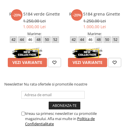
Rochie 5184 verde Ginette
Rochie 5184 grena Ginette
-20%
-20%
1.250,00 Lei
1.250,00 Lei
1.000,00 Lei
1.000,00 Lei
Marime:
Marime:
42
44
46
48
50
52
42
44
46
48
50
52
VEZI VARIANTE
VEZI VARIANTE
Newsletter
Nu rata ofertele si promotiile noastre
Vreau sa primesc newsletter cu promotiile
magazinului. Afla mai multe in
Politica de
Confidentialitate