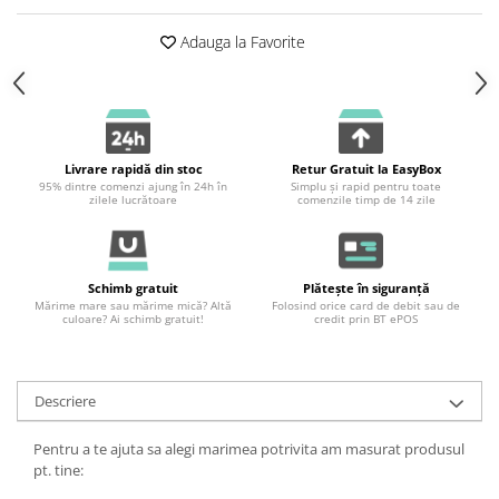
Adauga la Favorite
Livrare rapidă din stoc
Retur Gratuit la EasyBox
95% dintre comenzi ajung în 24h în
Simplu și rapid pentru toate
zilele lucrătoare
comenzile timp de 14 zile
Schimb gratuit
Plătește în siguranță
Mărime mare sau mărime mică? Altă
Folosind orice card de debit sau de
culoare? Ai schimb gratuit!
credit prin BT ePOS
Descriere
Pentru a te ajuta sa alegi marimea potrivita am masurat produsul
pt. tine: