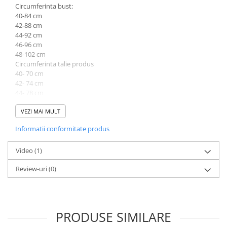
Circumferinta bust:
40-84 cm
42-88 cm
44-92 cm
46-96 cm
48-102 cm
Circumferinta talie produs
40- 70 cm
42- 74 cm
44- 78 cm
46- 82 cm
48- 86 cm
VEZI MAI MULT
Informatii conformitate produs
Lungime produs cuprinsa intre 119 cm (marimea 40) si 123 cm
(marimea 48).
Video
(1)
Atentie! Nuanta produsului poate diferi usor, in functie de
Review-uri
(0)
dispozitivul de pe care este vizualizat.
PRODUSE SIMILARE