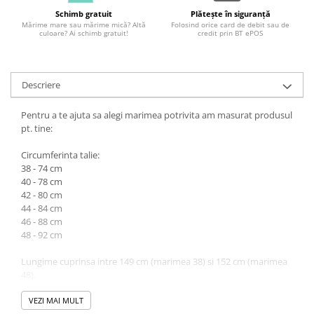
Schimb gratuit
Plătește în siguranță
Mărime mare sau mărime mică? Altă
Folosind orice card de debit sau de
culoare? Ai schimb gratuit!
credit prin BT ePOS
Descriere
Pentru a te ajuta sa alegi marimea potrivita am masurat produsul
pt. tine:
Circumferinta talie:
38 - 74 cm
40 - 78 cm
42 - 80 cm
44 - 84 cm
46 - 88 cm
48 - 92 cm
Lungime cuprinsa intre 149 cm (marimea 38) si 152 cm (marimea
48).
Atentie! Nuanta produsului poate diferi usor, in functie de
VEZI MAI MULT