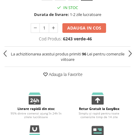
IN STOC
Durata de livrare:
1-2 zile lucratoare
ADAUGA IN COS
Cod Produs:
6243 verde-46
La achizitionarea acestui produs primiti
96
Lei pentru comenzile
viitoare
Adauga la Favorite
Livrare rapidă din stoc
Retur Gratuit la EasyBox
95% dintre comenzi ajung în 24h în
Simplu și rapid pentru toate
zilele lucrătoare
comenzile timp de 14 zile