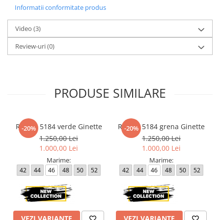
dispozitivul de pe care este vizualizat.
Informatii conformitate produs
Video
(3)
Review-uri
(0)
PRODUSE SIMILARE
Rochie 5184 verde Ginette
Rochie 5184 grena Ginette
-20%
-20%
1.250,00 Lei
1.250,00 Lei
1.000,00 Lei
1.000,00 Lei
Marime:
Marime:
42
44
46
48
50
52
42
44
46
48
50
52
VEZI VARIANTE
VEZI VARIANTE