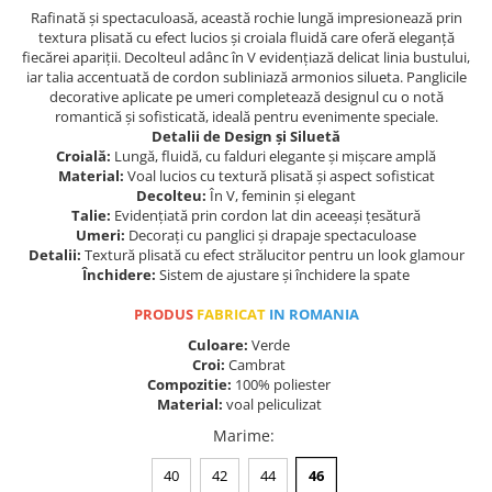
Rafinată și spectaculoasă, această rochie lungă impresionează prin
textura plisată cu efect lucios și croiala fluidă care oferă eleganță
fiecărei apariții. Decolteul adânc în V evidențiază delicat linia bustului,
iar talia accentuată de cordon subliniază armonios silueta. Panglicile
decorative aplicate pe umeri completează designul cu o notă
romantică și sofisticată, ideală pentru evenimente speciale.
Detalii de Design și Siluetă
Croială:
Lungă, fluidă, cu falduri elegante și mișcare amplă
Material:
Voal lucios cu textură plisată și aspect sofisticat
Decolteu:
În V, feminin și elegant
Talie:
Evidențiată prin cordon lat din aceeași țesătură
Umeri:
Decorați cu panglici și drapaje spectaculoase
Detalii:
Textură plisată cu efect strălucitor pentru un look glamour
Închidere:
Sistem de ajustare și închidere la spate
PRODUS
FABRICAT
IN ROMANIA
Culoare:
Verde
Croi:
Cambrat
Compozitie:
100% poliester
Material:
voal peliculizat
Marime
:
40
42
44
46