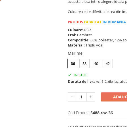
aceasta piesa intr-o alegere ideala
Culoarea este diferita de cea din im
PRODUS
FABRICAT
IN ROMANIA
Culoare:
ROZ
Croi:
Cambrat
Compozitie:
88% poliester, 12% s
Material:
Triplu voal
Marime
:
36
38
40
42
IN STOC
Durata de livrare:
1-2 zile lucrato
ADAUG
Cod Produs:
5488 roz-36
La achizitionarea acestui produs pr