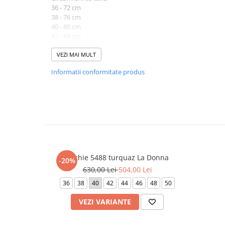
36 - 72 cm
38 - 76 cm
40 - 80 cm
42 - 84 cm
Lungime produs cuprinsa intre 152 cm (marimea 36) si 154
VEZI MAI MULT
Informatii conformitate produs
Atentie! Nuanta produsului poate diferi usor, in functie de 
vizualizat.
Rochie 5488 turquaz La Donna
-20%
630,00 Lei
504,00 Lei
36
38
40
42
44
46
48
50
VEZI VARIANTE