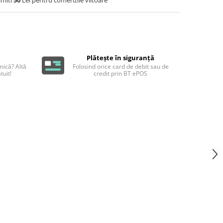
Plătește în siguranță
ică? Altă
Folosind orice card de debit sau de
tuit!
credit prin BT ePOS