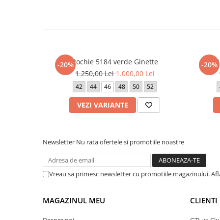
Rochie 5184 verde Ginette
R
-20%
-20%
1.250,00 Lei
1.000,00 Lei
42
44
46
48
50
52
VEZI VARIANTE
Newsletter
Nu rata ofertele si promotiile noastre
Vreau sa primesc newsletter cu promotiile magazinului. Af
MAGAZINUL MEU
CLIENTI
Despre noi
GTLux Club