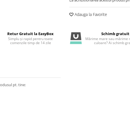
Adauga la Favorite
Retur Gratuit la EasyBox
Schimb gratuit
Simplu și rapid pentru toate
Mărime mare sau mărime m
comenzile timp de 14 zile
culoare? Ai schimb gra
odusul pt. tine: