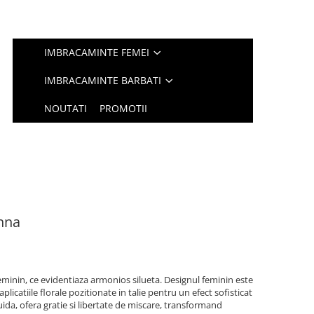
IMBRACAMINTE FEMEI
IMBRACAMINTE BARBATI
NOUTATI
PROMOTII
nna
feminin, ce evidentiaza armonios silueta. Designul feminin este
licatiile florale pozitionate in talie pentru un efect sofisticat
luida, ofera gratie si libertate de miscare, transformand