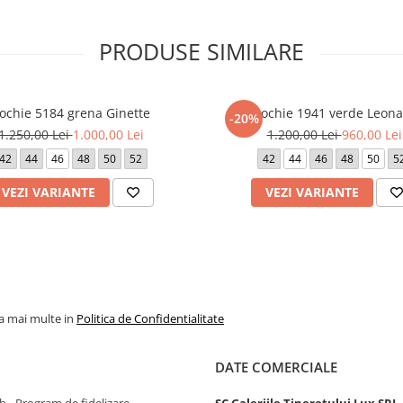
PRODUSE SIMILARE
ochie 5184 grena Ginette
Rochie 1941 verde Leona
-20%
1.250,00 Lei
1.000,00 Lei
1.200,00 Lei
960,00 Lei
42
44
46
48
50
52
42
44
46
48
50
5
VEZI VARIANTE
VEZI VARIANTE
la mai multe in
Politica de Confidentialitate
DATE COMERCIALE
 - Program de fidelizare
SC Galeriile Tineretului Lux SRL