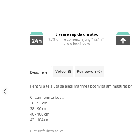
Livrare rapidă din stoc
95% dintre comenzi ajung în 24h în
zilele lucrătoare
Video
(3)
Review-uri
(0)
Descriere
Pentru a te ajuta sa alegi marimea potrivita am masurat pr
Circumferinta bust:
36 - 92 cm
38 - 96 cm
40 - 100 cm
42 - 104 cm
Circumferinta talie: