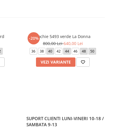
rd
Rochie 5493 verde La Donna
Roch
-20%
-20%
800,00 Lei
640,00 Lei
1.
2
36
38
40
42
44
46
48
50
40
VEZI VARIANTE
V
SUPORT CLIENTI
LUNI-VINERI 10-18 /
SAMBATA 9-13