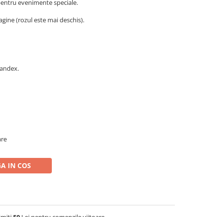
 pentru evenimente speciale.
agine (rozul este mai deschis).
pandex.
are
A IN COS
imiti
50
Lei pentru comenzile viitoare