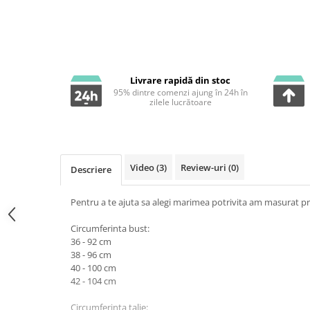
Livrare rapidă din stoc
95% dintre comenzi ajung în 24h în
zilele lucrătoare
Video
(3)
Review-uri
(0)
Descriere
Pentru a te ajuta sa alegi marimea potrivita am masurat pr
Circumferinta bust:
36 - 92 cm
38 - 96 cm
40 - 100 cm
42 - 104 cm
Circumferinta talie: