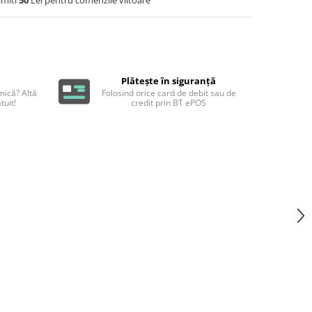
Plătește în siguranță
ică? Altă
Folosind orice card de debit sau de
tuit!
credit prin BT ePOS