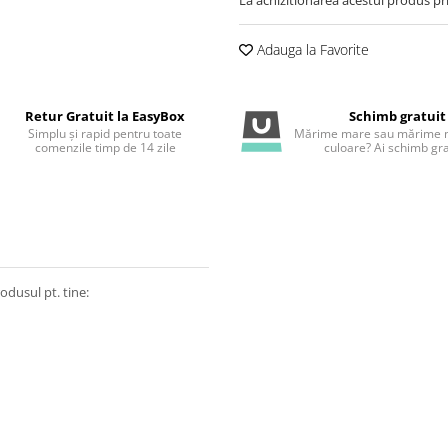
Adauga la Favorite
Retur Gratuit la EasyBox
Schimb gratuit
Simplu și rapid pentru toate
Mărime mare sau mărime m
comenzile timp de 14 zile
culoare? Ai schimb gra
odusul pt. tine: