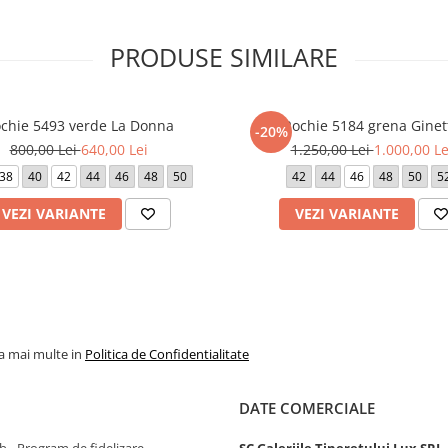
PRODUSE SIMILARE
chie 5493 verde La Donna
Rochie 5184 grena Ginet
-20%
800,00 Lei
640,00 Lei
1.250,00 Lei
1.000,00 Le
38
40
42
44
46
48
50
42
44
46
48
50
5
VEZI VARIANTE
VEZI VARIANTE
la mai multe in
Politica de Confidentialitate
DATE COMERCIALE
 - Program de fidelizare
SC Galeriile Tineretului Lux SRL