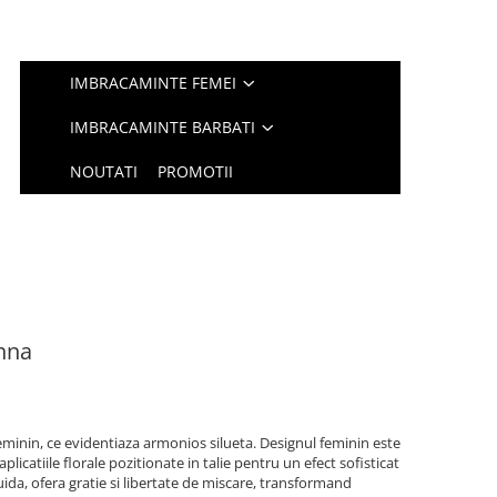
IMBRACAMINTE FEMEI
IMBRACAMINTE BARBATI
NOUTATI
PROMOTII
nna
feminin, ce evidentiaza armonios silueta. Designul feminin este
licatiile florale pozitionate in talie pentru un efect sofisticat
luida, ofera gratie si libertate de miscare, transformand