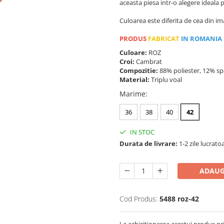
aceasta piesa intr-o alegere ideala
Culoarea este diferita de cea din im
PRODUS
FABRICAT
IN ROMANIA
Culoare:
ROZ
Croi:
Cambrat
Compozitie:
88% poliester, 12% s
Material:
Triplu voal
Marime
:
36
38
40
42
IN STOC
Durata de livrare:
1-2 zile lucrato
ADAUG
Cod Produs:
5488 roz-42
La achizitionarea acestui produs pr