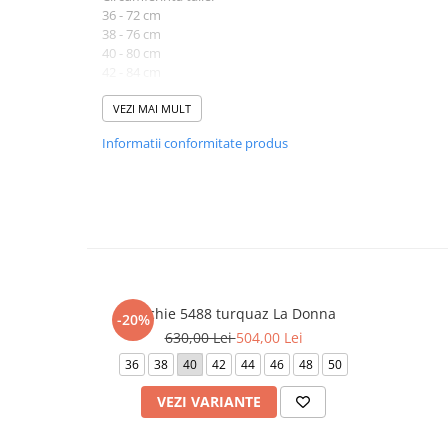
36 - 72 cm
38 - 76 cm
40 - 80 cm
42 - 84 cm
Lungime produs cuprinsa intre 152 cm (marimea 36) si 154
VEZI MAI MULT
Informatii conformitate produs
Atentie! Nuanta produsului poate diferi usor, in functie de 
vizualizat.
Rochie 5488 turquaz La Donna
-20%
630,00 Lei
504,00 Lei
36
38
40
42
44
46
48
50
VEZI VARIANTE