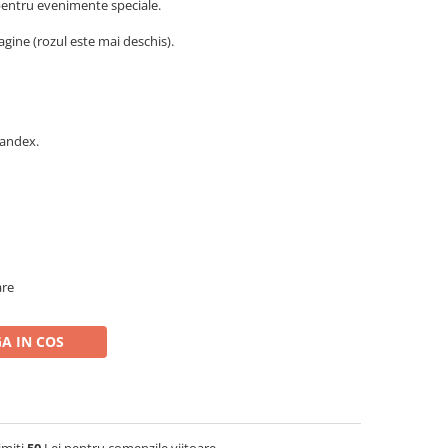
 pentru evenimente speciale.
agine (rozul este mai deschis).
pandex.
are
A IN COS
imiti
50
Lei pentru comenzile viitoare