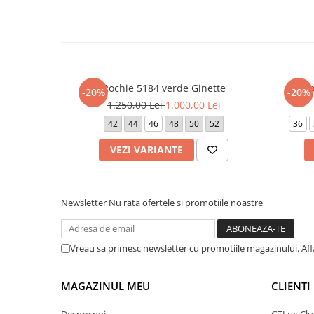
Rochie 5184 verde Ginette
Ro
-20%
-20%
1.250,00 Lei
1.000,00 Lei
42
44
46
48
50
52
36
VEZI VARIANTE
Newsletter
Nu rata ofertele si promotiile noastre
Vreau sa primesc newsletter cu promotiile magazinului. Af
MAGAZINUL MEU
CLIENTI
Despre noi
GTLux Club