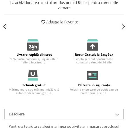
La achizitionarea acestui produs primiti
51
Lei pentru comenzile
viitoare
Adauga la Favorite
Livrare rapidă din stoc
Retur Gratuit la EasyBox
95% dintre comenzi ajung în 24h în
Simplu și rapid pentru toate
zilele lucrătoare
comenzile timp de 14 zile
Schimb gratuit
Plătește în siguranță
Mărime mare sau mărime mică? Altă
Folosind orice card de debit sau de
culoare? Ai schimb gratuit!
credit prin BT ePOS
Descriere
Pentru a te ajuta sa alegi marimea potrivita am masurat produsul