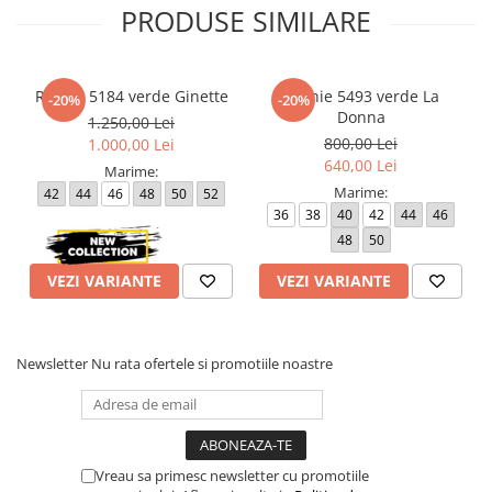
dispozitivul de pe care este vizualizat.
PRODUSE SIMILARE
Rochie 5184 verde Ginette
Rochie 5493 verde La
-20%
-20%
Donna
1.250,00 Lei
800,00 Lei
1.000,00 Lei
640,00 Lei
Marime:
Marime:
42
44
46
48
50
52
36
38
40
42
44
46
48
50
VEZI VARIANTE
VEZI VARIANTE
Newsletter
Nu rata ofertele si promotiile noastre
Vreau sa primesc newsletter cu promotiile