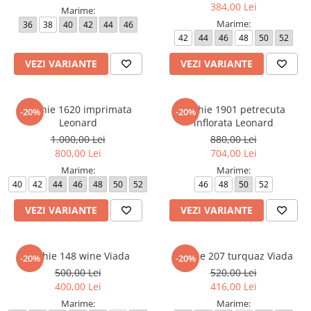
384,00 Lei
Marime:
Marime:
36
38
40
42
44
46
42
44
46
48
50
52
VEZI VARIANTE
VEZI VARIANTE
Rochie 1620 imprimata
Rochie 1901 petrecuta
-20%
-20%
Leonard
inflorata Leonard
1.000,00 Lei
880,00 Lei
800,00 Lei
704,00 Lei
Marime:
Marime:
40
42
44
46
48
50
52
46
48
50
52
VEZI VARIANTE
VEZI VARIANTE
Rochie 148 wine Viada
Rochie 207 turquaz Viada
-20%
-20%
500,00 Lei
520,00 Lei
400,00 Lei
416,00 Lei
Marime:
Marime: