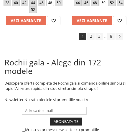
38
40
42
44
46
48
50
44
46
48
50
52
54
52
VEZI VARIANTE
VEZI VARIANTE
1
2
3
8
...
Rochii gala - Alege din 172
modele
Descopera oferta completa de Rochii gala si comanda online simplu si
rapid! Ai livrare rapida din stoc si retur simplu si rapid!
Newsletter
Nu rata ofertele si promotiile noastre
Vreau sa primesc newsletter cu promotiile