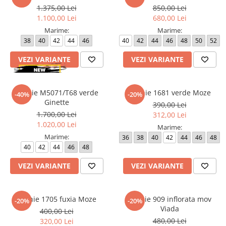
1.375,00 Lei
850,00 Lei
1.100,00 Lei
680,00 Lei
Marime:
Marime:
38
40
42
44
46
40
42
44
46
48
50
52
VEZI VARIANTE
VEZI VARIANTE
Rochie M5071/T68 verde
Rochie 1681 verde Moze
-40%
-20%
Ginette
390,00 Lei
1.700,00 Lei
312,00 Lei
1.020,00 Lei
Marime:
Marime:
36
38
40
42
44
46
48
40
42
44
46
48
VEZI VARIANTE
VEZI VARIANTE
Rochie 1705 fuxia Moze
Rochie 909 inflorata mov
-20%
-20%
Viada
400,00 Lei
480,00 Lei
320,00 Lei