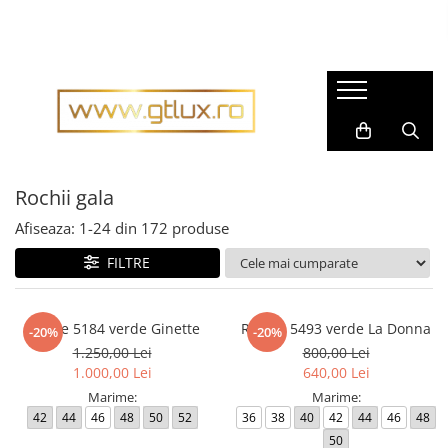
Imbracaminte Femei
Imbracaminte Barbati
Rochii dama
Pijamale barbati
Rochii matase naturala
Accesorii barbati
Rochii gala
Cravate barbati
Rochii casual
Rochii gala
Fulare barbati
Bluze dama
Tricouri barbati
Afiseaza:
1-
24
din
172
produse
Pantaloni dama
Tricotaje
FILTRE
Fuste dama
Imbracaminte sport barbati
Sacouri dama
Costume barbati
Rochie 5184 verde Ginette
Rochie 5493 verde La Donna
-20%
-20%
Compleuri dama
Cravate
1.250,00 Lei
800,00 Lei
Imbracaminte sport dama
1.000,00 Lei
640,00 Lei
Camasi barbati
Marime:
Marime:
Tricouri dama
Sacouri barbati
42
44
46
48
50
52
36
38
40
42
44
46
48
Geci si Scurte
Scurte, Paltoane barbati
50