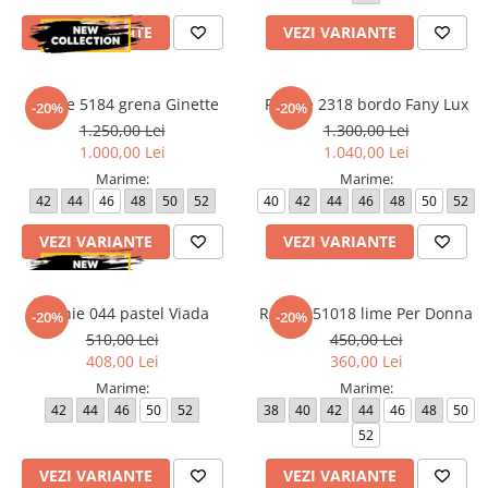
Paltoane
Pantaloni barbati
VEZI VARIANTE
VEZI VARIANTE
Pardesie
Veste dama
Rochie 5184 grena Ginette
Rochie 2318 bordo Fany Lux
-20%
-20%
Tricotaje dama
1.250,00 Lei
1.300,00 Lei
1.000,00 Lei
1.040,00 Lei
Accesorii dama
Marime:
Marime:
Curele dama
42
44
46
48
50
52
40
42
44
46
48
50
52
Genti dama
VEZI VARIANTE
VEZI VARIANTE
Portmonee dama
Esarfe, Fulare dama
Trench
Rochie 044 pastel Viada
Rochie 51018 lime Per Donna
-20%
-20%
Pijamale dama
510,00 Lei
450,00 Lei
408,00 Lei
360,00 Lei
Salopete dama
Marime:
Marime:
Hanorace
42
44
46
50
52
38
40
42
44
46
48
50
52
VEZI VARIANTE
VEZI VARIANTE