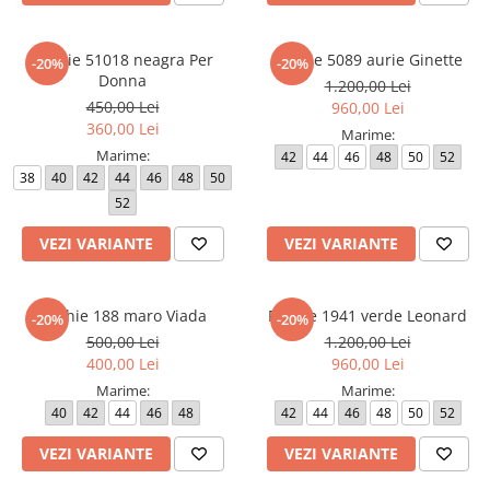
Rochie 51018 neagra Per
Rochie 5089 aurie Ginette
-20%
-20%
Donna
1.200,00 Lei
450,00 Lei
960,00 Lei
360,00 Lei
Marime:
Marime:
42
44
46
48
50
52
38
40
42
44
46
48
50
52
VEZI VARIANTE
VEZI VARIANTE
Rochie 188 maro Viada
Rochie 1941 verde Leonard
-20%
-20%
500,00 Lei
1.200,00 Lei
400,00 Lei
960,00 Lei
Marime:
Marime:
40
42
44
46
48
42
44
46
48
50
52
VEZI VARIANTE
VEZI VARIANTE