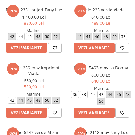
Rochie 2331 bujori Fany Lux
Rochie 223 verde Viada
-20%
-20%
1.100,00 Lei
610,00 Lei
880,00 Lei
488,00 Lei
Marime:
Marime:
42
44
46
48
50
52
42
44
46
48
50
52
VEZI VARIANTE
VEZI VARIANTE
Rochie 239 mov imprimat
Rochie 5493 mov La Donna
-20%
-20%
Viada
800,00 Lei
650,00 Lei
640,00 Lei
520,00 Lei
Marime:
Marime:
36
38
40
42
44
46
48
42
44
46
48
50
52
50
VEZI VARIANTE
VEZI VARIANTE
Rochie 6247 verde Mizar
Rochie 2118 mov Fany Lux
-20%
-20%