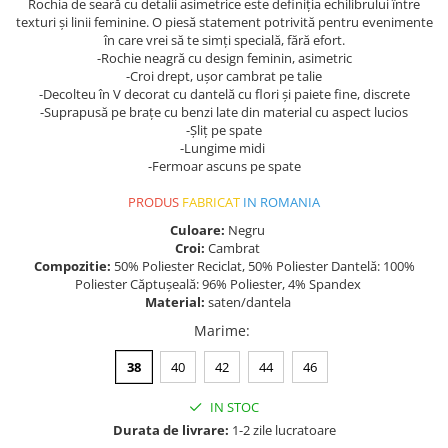
Rochia de seară cu detalii asimetrice este definiția echilibrului între
texturi și linii feminine. O piesă statement potrivită pentru evenimente
în care vrei să te simți specială, fără efort.
-Rochie neagră cu design feminin, asimetric
-Croi drept, ușor cambrat pe talie
-Decolteu în V decorat cu dantelă cu flori și paiete fine, discrete
-Suprapusă pe brațe cu benzi late din material cu aspect lucios
-Șliț pe spate
-Lungime midi
-Fermoar ascuns pe spate
PRODUS
FABRICAT
IN ROMANIA
Culoare:
Negru
Croi:
Cambrat
Compozitie:
50% Poliester Reciclat, 50% Poliester Dantelă: 100%
Poliester Căptușeală: 96% Poliester, 4% Spandex
Material:
saten/dantela
Marime
:
38
40
42
44
46
IN STOC
Durata de livrare:
1-2 zile lucratoare