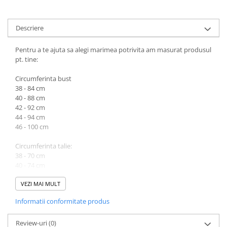
Descriere
Pentru a te ajuta sa alegi marimea potrivita am masurat produsul
pt. tine:
Circumferinta bust
38 - 84 cm
40 - 88 cm
42 - 92 cm
44 - 94 cm
46 - 100 cm
Circumferinta talie:
38 - 70 cm
40 - 74 cm
42 - 78 cm
44 - 80 cm
VEZI MAI MULT
46 - 84 cm
Informatii conformitate produs
Lungime cuprinsa intre 116 cm (marimea 38) si 120 cm (marimea
46).
Review-uri
(0)