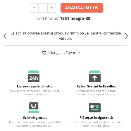
ADAUGA IN COS
Cod Produs:
1851 neagra-38
La achizitionarea acestui produs primiti
66
Lei pentru comenzile
viitoare
Adauga la Favorite
Livrare rapidă din stoc
Retur Gratuit la EasyBox
95% dintre comenzi ajung în 24h în
Simplu și rapid pentru toate
zilele lucrătoare
comenzile timp de 14 zile
Schimb gratuit
Plătește în siguranță
Mărime mare sau mărime mică? Altă
Folosind orice card de debit sau de
culoare? Ai schimb gratuit!
credit prin BT ePOS