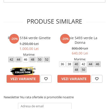
Atentie! Nuanta produsului poate diferi usor, in functie de
dispozitivul de pe care este vizualizat.
PRODUSE SIMILARE
Rochie 5184 verde Ginette
Rochie 5493 verde La
-20%
-20%
Donna
1.250,00 Lei
800,00 Lei
1.000,00 Lei
640,00 Lei
Marime:
Marime:
42
44
46
48
50
52
36
38
40
42
44
46
48
50
VEZI VARIANTE
VEZI VARIANTE
Newsletter
Nu rata ofertele si promotiile noastre