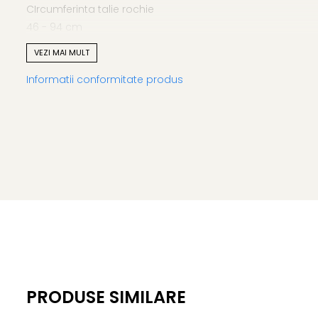
CIrcumferinta talie rochie
46 - 94 cm
48 - 96 cm
VEZI MAI MULT
50 - 100 cm
Informatii conformitate produs
52 - 104 cm
Lungime rochie cuprinsa intre 119 cm (marimea 46) si 12
Atentie! Nuanta produsului poate diferi usor, in functie de 
PRODUSE SIMILARE