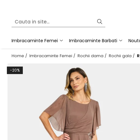
Imbracaminte Femei
Imbracaminte Barbati
Rochii dama
Pijamale barbati
Imbracaminte Femei
Imbracaminte Barbati
Nouta
Rochii matase naturala
Accesorii barbati
Rochii gala
Cravate barbati
Home /
Imbracaminte Femei /
Rochii dama /
Rochii gala /
R
Rochii casual
Fulare barbati
Bluze dama
Tricouri barbati
-20%
Pantaloni dama
Tricotaje
Fuste dama
Imbracaminte sport barbati
Sacouri dama
Costume barbati
Compleuri dama
Cravate
Imbracaminte sport dama
Camasi barbati
Tricouri dama
Sacouri barbati
Geci si Scurte
Scurte, Paltoane barbati