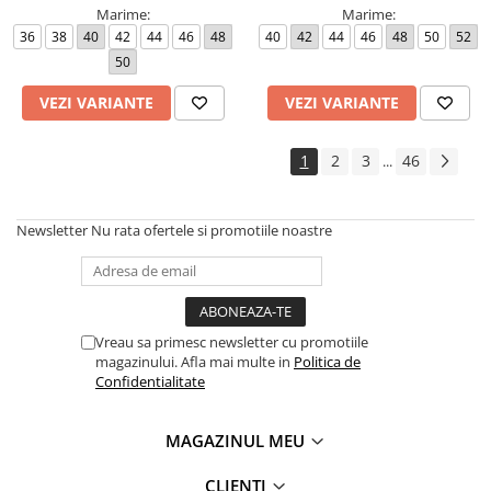
Marime:
Marime:
36
38
40
42
44
46
48
40
42
44
46
48
50
52
50
VEZI VARIANTE
VEZI VARIANTE
1
2
3
46
...
Newsletter
Nu rata ofertele si promotiile noastre
Vreau sa primesc newsletter cu promotiile
magazinului. Afla mai multe in
Politica de
Confidentialitate
MAGAZINUL MEU
CLIENTI