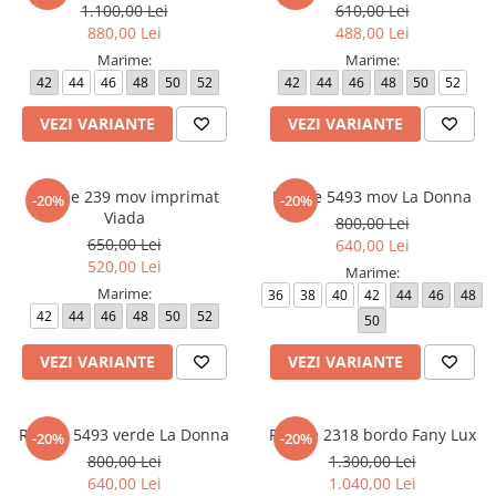
1.100,00 Lei
610,00 Lei
880,00 Lei
488,00 Lei
Marime:
Marime:
42
44
46
48
50
52
42
44
46
48
50
52
VEZI VARIANTE
VEZI VARIANTE
Rochie 239 mov imprimat
Rochie 5493 mov La Donna
-20%
-20%
Viada
800,00 Lei
650,00 Lei
640,00 Lei
520,00 Lei
Marime:
Marime:
36
38
40
42
44
46
48
42
44
46
48
50
52
50
VEZI VARIANTE
VEZI VARIANTE
Rochie 5493 verde La Donna
Rochie 2318 bordo Fany Lux
-20%
-20%
800,00 Lei
1.300,00 Lei
640,00 Lei
1.040,00 Lei