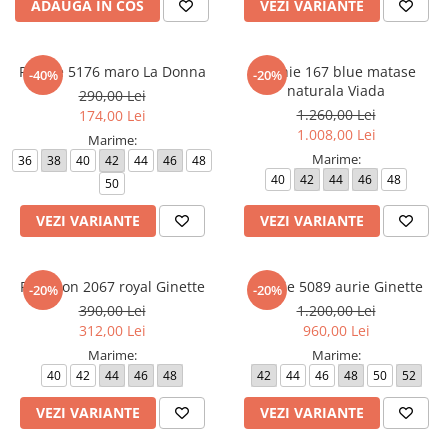
ADAUGA IN COS
VEZI VARIANTE
Rochie 5176 maro La Donna
Rochie 167 blue matase
-40%
-20%
naturala Viada
290,00 Lei
1.260,00 Lei
174,00 Lei
1.008,00 Lei
Marime:
Marime:
36
38
40
42
44
46
48
40
42
44
46
48
50
VEZI VARIANTE
VEZI VARIANTE
Pantalon 2067 royal Ginette
Rochie 5089 aurie Ginette
-20%
-20%
390,00 Lei
1.200,00 Lei
312,00 Lei
960,00 Lei
Marime:
Marime:
40
42
44
46
48
42
44
46
48
50
52
VEZI VARIANTE
VEZI VARIANTE