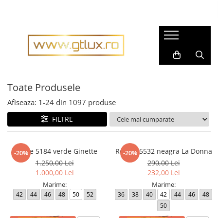
Imbracaminte Femei
Imbracaminte Barbati
Rochii dama
Pijamale barbati
Rochii matase naturala
Accesorii barbati
Rochii gala
Cravate barbati
Toate Produsele
Rochii casual
Fulare barbati
Afiseaza:
1-
24
din
1097
produse
Bluze dama
Tricouri barbati
FILTRE
Pantaloni dama
Tricotaje
Fuste dama
Imbracaminte sport barbati
Sacouri dama
Rochie 5184 verde Ginette
Rochie 5532 neagra La Donna
Costume barbati
-20%
-20%
1.250,00 Lei
290,00 Lei
Compleuri dama
Cravate
1.000,00 Lei
232,00 Lei
Imbracaminte sport dama
Camasi barbati
Marime:
Marime:
42
44
46
48
50
52
36
38
40
42
44
46
48
Tricouri dama
Sacouri barbati
50
Geci si Scurte
Scurte, Paltoane barbati