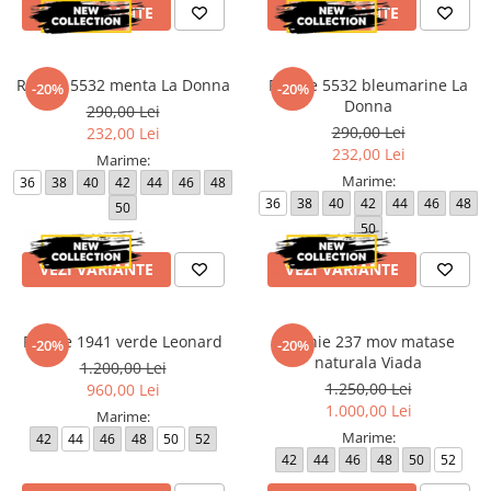
VEZI VARIANTE
VEZI VARIANTE
Paltoane
Pantaloni barbati
Pardesie
Rochie 5532 menta La Donna
Rochie 5532 bleumarine La
Veste dama
-20%
-20%
Donna
290,00 Lei
Tricotaje dama
290,00 Lei
232,00 Lei
Accesorii dama
232,00 Lei
Marime:
Marime:
36
38
40
42
44
46
48
Curele dama
36
38
40
42
44
46
48
50
Genti dama
50
Portmonee dama
VEZI VARIANTE
VEZI VARIANTE
Esarfe, Fulare dama
Trench
Pijamale dama
Rochie 1941 verde Leonard
Rochie 237 mov matase
-20%
-20%
naturala Viada
1.200,00 Lei
Salopete dama
1.250,00 Lei
960,00 Lei
Hanorace
1.000,00 Lei
Marime:
Marime:
42
44
46
48
50
52
42
44
46
48
50
52