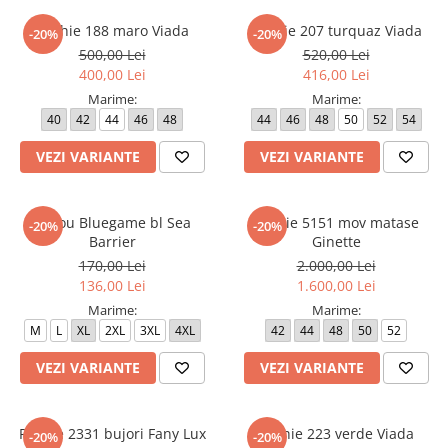
Rochie 188 maro Viada
Rochie 207 turquaz Viada
-20%
-20%
500,00 Lei
520,00 Lei
400,00 Lei
416,00 Lei
Marime:
Marime:
40
42
44
46
48
44
46
48
50
52
54
VEZI VARIANTE
VEZI VARIANTE
Tricou Bluegame bl Sea
Rochie 5151 mov matase
-20%
-20%
Barrier
Ginette
170,00 Lei
2.000,00 Lei
136,00 Lei
1.600,00 Lei
Marime:
Marime:
M
L
XL
2XL
3XL
4XL
42
44
48
50
52
VEZI VARIANTE
VEZI VARIANTE
Rochie 2331 bujori Fany Lux
Rochie 223 verde Viada
-20%
-20%