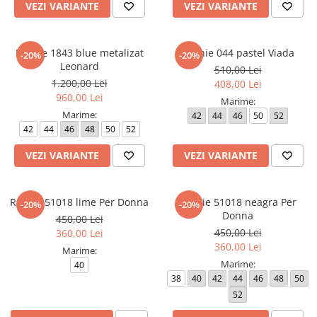
VEZI VARIANTE
VEZI VARIANTE
Rochie 1843 blue metalizat
Rochie 044 pastel Viada
-20%
-20%
Leonard
510,00 Lei
1.200,00 Lei
408,00 Lei
960,00 Lei
Marime:
Marime:
42
44
46
50
52
42
44
46
48
50
52
VEZI VARIANTE
VEZI VARIANTE
Rochie 51018 lime Per Donna
Rochie 51018 neagra Per
-20%
-20%
Donna
450,00 Lei
450,00 Lei
360,00 Lei
360,00 Lei
Marime:
Marime:
40
38
40
42
44
46
48
50
52