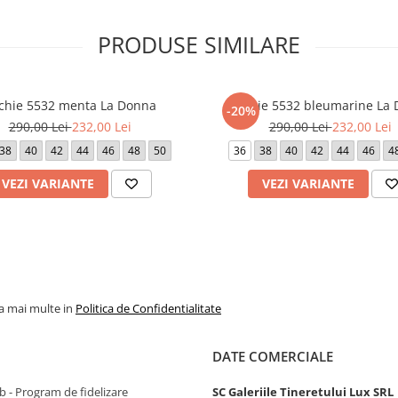
PRODUSE SIMILARE
chie 5532 menta La Donna
Rochie 5532 bleumarine La
-20%
290,00 Lei
232,00 Lei
290,00 Lei
232,00 Lei
38
40
42
44
46
48
50
36
38
40
42
44
46
4
VEZI VARIANTE
VEZI VARIANTE
la mai multe in
Politica de Confidentialitate
DATE COMERCIALE
 - Program de fidelizare
SC Galeriile Tineretului Lux SRL