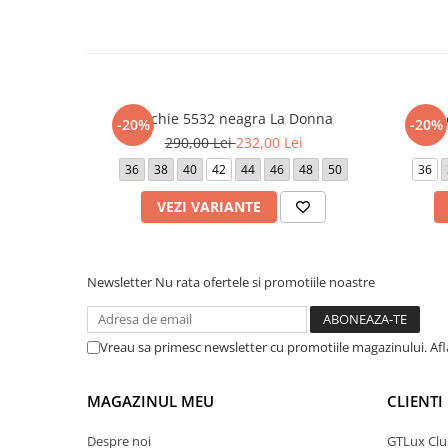
Rochie 5532 neagra La Donna
Ro
-20%
-20%
290,00 Lei
232,00 Lei
36
38
40
42
44
46
48
50
36
VEZI VARIANTE
Newsletter
Nu rata ofertele si promotiile noastre
Vreau sa primesc newsletter cu promotiile magazinului. Af
MAGAZINUL MEU
CLIENTI
Despre noi
GTLux Club