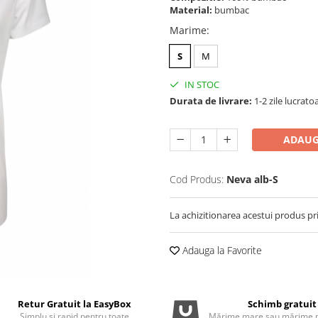
Material:
bumbac
Marime
:
S
M
IN STOC
Durata de livrare:
1-2 zile lucrato
ADAUG
Cod Produs:
Neva alb-S
La achizitionarea acestui produs pr
Adauga la Favorite
Retur Gratuit la EasyBox
Schimb gratuit
Simplu și rapid pentru toate
Mărime mare sau mărime m