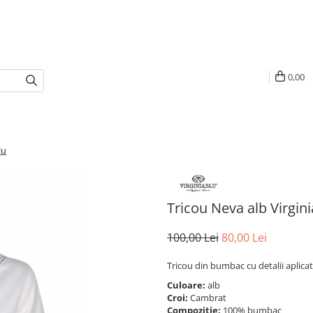
0,00
lu
Tricou Neva alb Virgini
100,00 Lei
80,00 Lei
Tricou din bumbac cu detalii aplicate
Culoare:
alb
Croi:
Cambrat
Compozitie:
100% bumbac