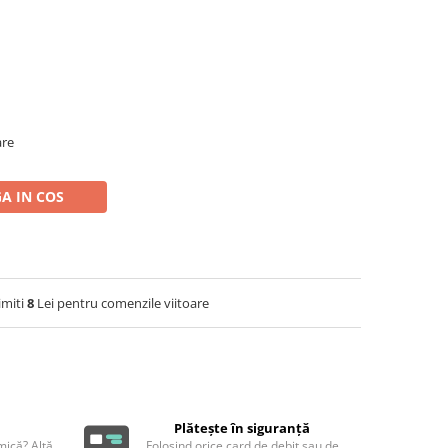
are
A IN COS
imiti
8
Lei pentru comenzile viitoare
Plătește în siguranță
ică? Altă
Folosind orice card de debit sau de