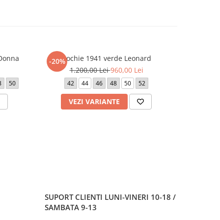
 Donna
Rochie 1941 verde Leonard
Rochie 23
-20%
-20%
1.200,00 Lei
960,00 Lei
1.
8
50
42
44
46
48
50
52
42
VEZI VARIANTE
V
SUPORT CLIENTI
LUNI-VINERI 10-18 /
SAMBATA 9-13