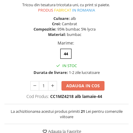
Tricou din tesatura tricotata uni, cu print si paiete.
PRODUS
FABRICAT
IN ROMANIA
Culoare:
alb
Croi:
Cambrat
Compozitie:
95% bumbac 5% lycra
Material:
bumbac
Marime
:
44
IN STOC
Durata de livrare:
1-2 zile lucratoare
ADAUGA IN COS
Cod Produs:
CC1MZ4218 alb lamaie-44
La achizitionarea acestui produs primiti
21
Lei pentru comenzile
viitoare
Adauga la Favorite