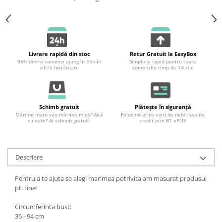
Livrare rapidă din stoc
Retur Gratuit la EasyBox
95% dintre comenzi ajung în 24h în
Simplu și rapid pentru toate
zilele lucrătoare
comenzile timp de 14 zile
Schimb gratuit
Plătește în siguranță
Mărime mare sau mărime mică? Altă
Folosind orice card de debit sau de
culoare? Ai schimb gratuit!
credit prin BT ePOS
Descriere
Pentru a te ajuta sa alegi marimea potrivita am masurat produsul
pt. tine:
Circumferinta bust:
36 - 94 cm