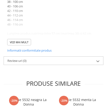
38 - 100 cm
40 - 106 cm
42 - 110 cm
44 - 112 cm
46 - 114 cm
48 - 116 cm
Lungime produs cuprinsa intre 57 cm (marimea 36) si 62 cm
(marimea 48).
VEZI MAI MULT
Atentie! Nuanta produsului poate diferi usor, in functie de
Informatii conformitate produs
dispozitivul de pe care este vizualizat.
Review-uri
(0)
PRODUSE SIMILARE
Rochie 5532 neagra La
Rochie 5532 menta La
-20%
-20%
Donna
Donna