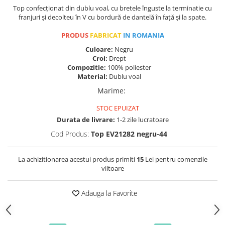
Top confecționat din dublu voal, cu bretele înguste la terminatie cu
franjuri și decolteu în V cu bordură de dantelă în față și la spate.
PRODUS
FABRICAT
IN ROMANIA
Culoare:
Negru
Croi:
Drept
Compozitie:
100% poliester
Material:
Dublu voal
Marime
:
STOC EPUIZAT
Durata de livrare:
1-2 zile lucratoare
Cod Produs:
Top EV21282 negru-44
La achizitionarea acestui produs primiti
15
Lei pentru comenzile
viitoare
Adauga la Favorite