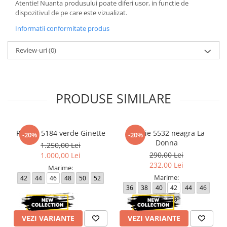
Atentie! Nuanta produsului poate diferi usor, in functie de
dispozitivul de pe care este vizualizat.
Informatii conformitate produs
Review-uri
(0)
PRODUSE SIMILARE
Rochie 5184 verde Ginette
Rochie 5532 neagra La
-20%
-20%
Donna
1.250,00 Lei
290,00 Lei
1.000,00 Lei
232,00 Lei
Marime:
Marime:
42
44
46
48
50
52
36
38
40
42
44
46
48
50
VEZI VARIANTE
VEZI VARIANTE