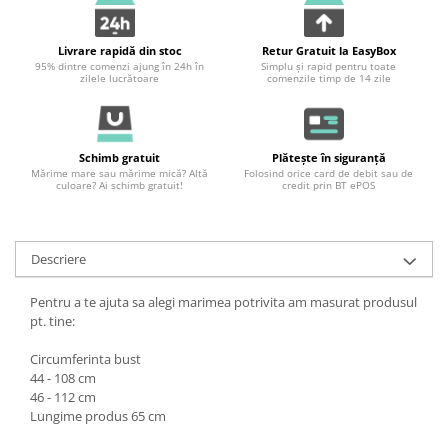
Livrare rapidă din stoc
Retur Gratuit la EasyBox
95% dintre comenzi ajung în 24h în
Simplu și rapid pentru toate
zilele lucrătoare
comenzile timp de 14 zile
Schimb gratuit
Plătește în siguranță
Mărime mare sau mărime mică? Altă
Folosind orice card de debit sau de
culoare? Ai schimb gratuit!
credit prin BT ePOS
Descriere
Pentru a te ajuta sa alegi marimea potrivita am masurat produsul
pt. tine:
Circumferinta bust
44 - 108 cm
46 - 112 cm
Lungime produs 65 cm