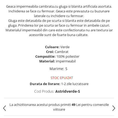
Geaca impermeabila cambrata,cu gluga si blanita artificiala asortata.
Inchiderea se face cu fermoar. Geaca este prevazuta cu buzunare
laterale cu inchidere cu fermoar.
Gluga este detasabila de pe scurta si blanita este detasabila de pe
gluga. Prinderea lor pe scurta se face cu fermoar in ambele cazuri.
Materialul impermeabil din care este confectionata nu are textura iar
acesoriile sunt de foarte buna calitate.
Culoare:
Verde
Croi:
Cambrat
Compozitie:
100% poliester
Material:
impermeabil
Marime
:
S
STOC EPUIZAT
Durata de livrare:
1-2 zile lucratoare
Cod Produs:
Astridverde-S
La achizitionarea acestui produs primiti
49
Lei pentru comenzile
viitoare