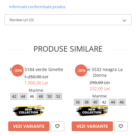
Informatii conformitate produs
Review-uri
(0)
PRODUSE SIMILARE
Rochie 5184 verde Ginette
Rochie 5532 neagra La
-20%
-20%
Donna
1.250,00 Lei
290,00 Lei
1.000,00 Lei
232,00 Lei
Marime:
Marime:
42
44
46
48
50
52
36
38
40
42
44
46
48
50
VEZI VARIANTE
VEZI VARIANTE