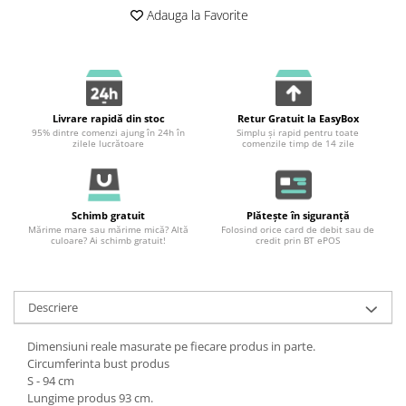
Adauga la Favorite
Livrare rapidă din stoc
Retur Gratuit la EasyBox
95% dintre comenzi ajung în 24h în
Simplu și rapid pentru toate
zilele lucrătoare
comenzile timp de 14 zile
Schimb gratuit
Plătește în siguranță
Mărime mare sau mărime mică? Altă
Folosind orice card de debit sau de
culoare? Ai schimb gratuit!
credit prin BT ePOS
Descriere
Dimensiuni reale masurate pe fiecare produs in parte.
Circumferinta bust produs
S - 94 cm
Lungime produs 93 cm.