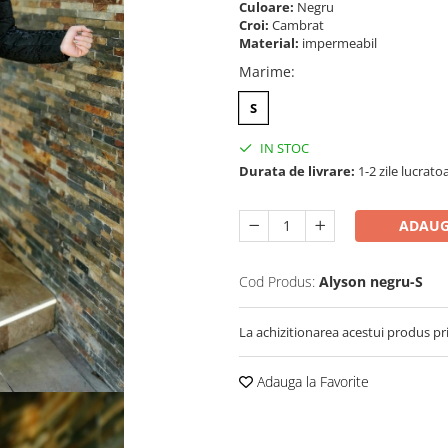
Culoare:
Negru
Croi:
Cambrat
Material:
impermeabil
Marime
:
S
IN STOC
Durata de livrare:
1-2 zile lucrato
ADAUG
Cod Produs:
Alyson negru-S
La achizitionarea acestui produs pr
Adauga la Favorite