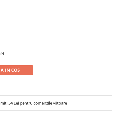
are
A IN COS
imiti
54
Lei pentru comenzile viitoare