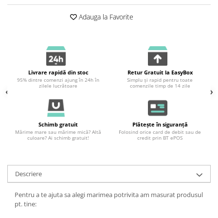
Adauga la Favorite
Livrare rapidă din stoc
Retur Gratuit la EasyBox
95% dintre comenzi ajung în 24h în
Simplu și rapid pentru toate
zilele lucrătoare
comenzile timp de 14 zile
Schimb gratuit
Plătește în siguranță
Mărime mare sau mărime mică? Altă
Folosind orice card de debit sau de
culoare? Ai schimb gratuit!
credit prin BT ePOS
Descriere
Pentru a te ajuta sa alegi marimea potrivita am masurat produsul
pt. tine: