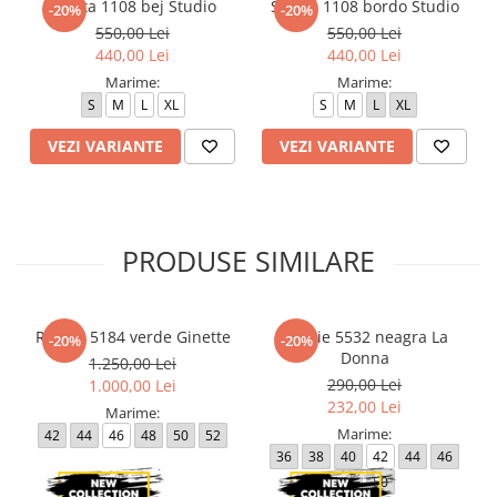
Scurta 1108 bej Studio
Scurta 1108 bordo Studio
-20%
-20%
550,00 Lei
550,00 Lei
440,00 Lei
440,00 Lei
Marime:
Marime:
S
M
L
XL
S
M
L
XL
VEZI VARIANTE
VEZI VARIANTE
PRODUSE SIMILARE
Rochie 5184 verde Ginette
Rochie 5532 neagra La
-20%
-20%
Donna
1.250,00 Lei
290,00 Lei
1.000,00 Lei
232,00 Lei
Marime:
Marime:
42
44
46
48
50
52
36
38
40
42
44
46
48
50