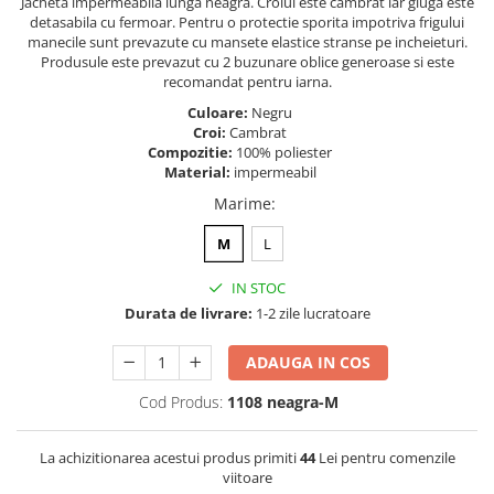
Jacheta impermeabila lunga neagra. Croiul este cambrat iar gluga este
detasabila cu fermoar. Pentru o protectie sporita impotriva frigului
manecile sunt prevazute cu mansete elastice stranse pe incheieturi.
Produsule este prevazut cu 2 buzunare oblice generoase si este
recomandat pentru iarna.
Culoare:
Negru
Croi:
Cambrat
Compozitie:
100% poliester
Material:
impermeabil
Marime
:
M
L
IN STOC
Durata de livrare:
1-2 zile lucratoare
ADAUGA IN COS
Cod Produs:
1108 neagra-M
La achizitionarea acestui produs primiti
44
Lei pentru comenzile
viitoare