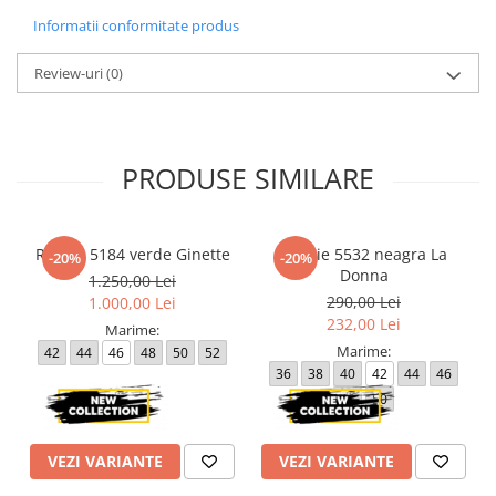
Informatii conformitate produs
Review-uri
(0)
PRODUSE SIMILARE
Rochie 5184 verde Ginette
Rochie 5532 neagra La
-20%
-20%
Donna
1.250,00 Lei
290,00 Lei
1.000,00 Lei
232,00 Lei
Marime:
Marime:
42
44
46
48
50
52
36
38
40
42
44
46
48
50
VEZI VARIANTE
VEZI VARIANTE