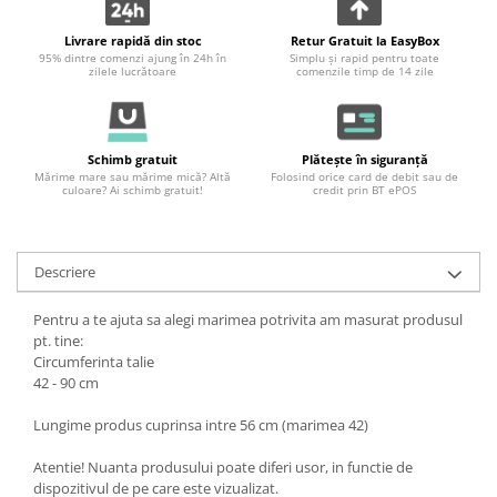
Livrare rapidă din stoc
Retur Gratuit la EasyBox
95% dintre comenzi ajung în 24h în
Simplu și rapid pentru toate
zilele lucrătoare
comenzile timp de 14 zile
Schimb gratuit
Plătește în siguranță
Mărime mare sau mărime mică? Altă
Folosind orice card de debit sau de
culoare? Ai schimb gratuit!
credit prin BT ePOS
Descriere
Pentru a te ajuta sa alegi marimea potrivita am masurat produsul
pt. tine:
Circumferinta talie
42 - 90 cm
Lungime produs cuprinsa intre 56 cm (marimea 42)
Atentie! Nuanta produsului poate diferi usor, in functie de
dispozitivul de pe care este vizualizat.