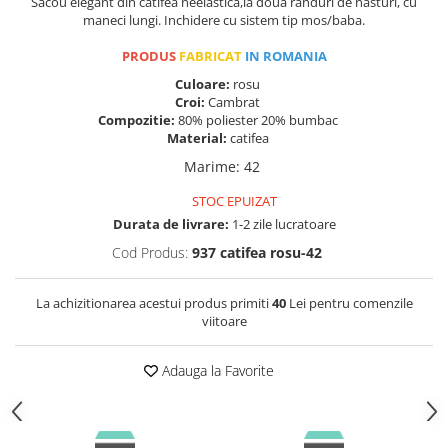
Sacou elegant din catifea neelastica,la doua randuri de nasturi, cu
maneci lungi. Inchidere cu sistem tip mos/baba.
PRODUS
FABRICAT
IN ROMANIA
Culoare:
rosu
Croi:
Cambrat
Compozitie:
80% poliester 20% bumbac
Material:
catifea
Marime
:
42
STOC EPUIZAT
Durata de livrare:
1-2 zile lucratoare
Cod Produs:
937 catifea rosu-42
La achizitionarea acestui produs primiti
40
Lei pentru comenzile
viitoare
Adauga la Favorite