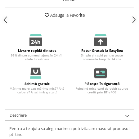
Adauga la Favorite
Livrare rapidă din stoc
Retur Gratuit la EasyBox
95% dintre comenzi ajung în 24h în
Simplu și rapid pentru toate
zilele lucrătoare
comenzile timp de 14 zile
Schimb gratuit
Plătește în siguranță
Mărime mare sau mărime mică? Altă
Folosind orice card de debit sau de
culoare? Ai schimb gratuit!
credit prin BT ePOS
Descriere
Pentru a te ajuta sa alegi marimea potrivita am masurat produsul
pt. tine: