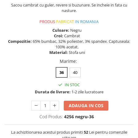
Sacou cambrat cu guler, revere si buzunare. Se incheie in fata cu
nasture.
PRODUS
FABRICAT
IN ROMANIA
Culoare:
Negru
Croi:
Cambrat
Compozitie:
65% bumbac, 32% poliester, 3% spandex. Captuseala:
100% acetat.
Material:
Stofa uni
Marime
:
36
40
IN STOC
Durata de livrare:
1-2 zile lucratoare
ADAUGA IN COS
Cod Produs:
4256 negru-36
La achizitionarea acestui produs primiti
52
Lei pentru comenzile
viitoare