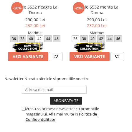
Rochie 5532 neagra La
Rochie 5532 menta La
-20%
-20%
Donna
Donna
290,00 Lei
290,00 Lei
232,00 Lei
232,00 Lei
Marime:
Marime:
36
38
40
42
44
46
36
38
40
42
44
46
48
50
48
50
VEZI VARIANTE
VEZI VARIANTE
Newsletter
Nu rata ofertele si promotiile noastre
Vreau sa primesc newsletter cu promotiile
magazinului. Afla mai multe in
Politica de
Confidentialitate