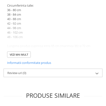
Circumferinta talie:
36 - 80 cm
38 - 84 cm
40 - 88 cm
42 - 92 cm
44 - 98 cm
46 - 102 cm
48 - 106 cm
Lungime produs cuprinsa intre 65 cm (marimea 36) si 72 cm
(marimea 48).
VEZI MAI MULT
Atentie! Nuanta produsului poate diferi usor, in functie de
Informatii conformitate produs
dispozitivul de pe care este vizualizat.
Review-uri
(0)
PRODUSE SIMILARE