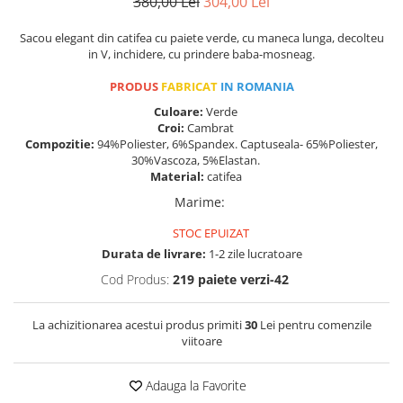
380,00 Lei
304,00 Lei
Sacou elegant din catifea cu paiete verde, cu maneca lunga, decolteu
in V, inchidere, cu prindere baba-mosneag.
PRODUS
FABRICAT
IN ROMANIA
Culoare:
Verde
Croi:
Cambrat
Compozitie:
94%Poliester, 6%Spandex. Captuseala- 65%Poliester,
30%Vascoza, 5%Elastan.
Material:
catifea
Marime
:
STOC EPUIZAT
Durata de livrare:
1-2 zile lucratoare
Cod Produs:
219 paiete verzi-42
La achizitionarea acestui produs primiti
30
Lei pentru comenzile
viitoare
Adauga la Favorite