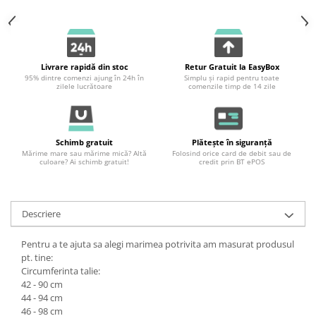
Livrare rapidă din stoc
Retur Gratuit la EasyBox
95% dintre comenzi ajung în 24h în
Simplu și rapid pentru toate
zilele lucrătoare
comenzile timp de 14 zile
Schimb gratuit
Plătește în siguranță
Mărime mare sau mărime mică? Altă
Folosind orice card de debit sau de
culoare? Ai schimb gratuit!
credit prin BT ePOS
Descriere
Pentru a te ajuta sa alegi marimea potrivita am masurat produsul
pt. tine:
Circumferinta talie:
42 - 90 cm
44 - 94 cm
46 - 98 cm