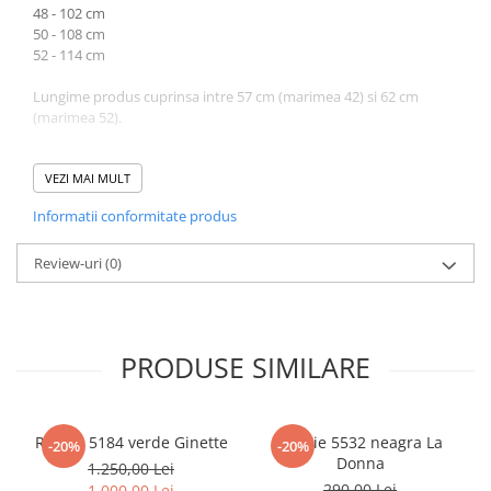
48 - 102 cm
50 - 108 cm
52 - 114 cm
Lungime produs cuprinsa intre 57 cm (marimea 42) si 62 cm
(marimea 52).
Atentie! Nuanta produsului poate diferi usor, in functie de
dispozitivul de pe care este vizualizat.
VEZI MAI MULT
Informatii conformitate produs
Review-uri
(0)
PRODUSE SIMILARE
Rochie 5184 verde Ginette
Rochie 5532 neagra La
-20%
-20%
Donna
1.250,00 Lei
290,00 Lei
1.000,00 Lei