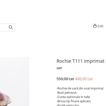
0,00
Rochie T111 imprimat 
IMP
550,00 Lei
440,00 Lei
-Rochie de vară din voal imprimat
-Bust petrecut
-Curea optionala in talie
-Brosa tip floare aplicata
-Poală semi-cloș