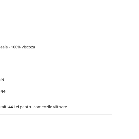
eala - 100% viscoza
are
-44
imiti
44
Lei pentru comenzile viitoare