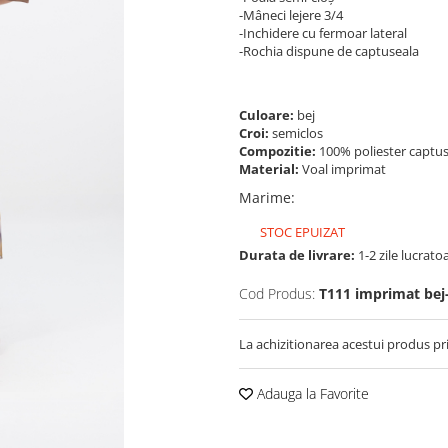
-Mâneci lejere 3/4
-Inchidere cu fermoar lateral
-Rochia dispune de captuseala
Culoare:
bej
Croi:
semiclos
Compozitie:
100% poliester captus
Material:
Voal imprimat
Marime
:
STOC EPUIZAT
Durata de livrare:
1-2 zile lucrato
Cod Produs:
T111 imprimat bej
La achizitionarea acestui produs pr
Adauga la Favorite