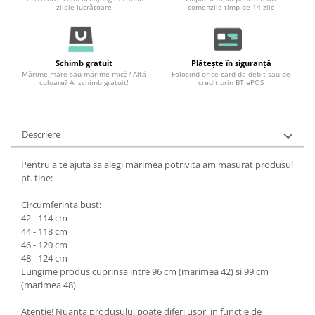
zilele lucrătoare
comenzile timp de 14 zile
Schimb gratuit
Plătește în siguranță
Mărime mare sau mărime mică? Altă
Folosind orice card de debit sau de
culoare? Ai schimb gratuit!
credit prin BT ePOS
Descriere
Pentru a te ajuta sa alegi marimea potrivita am masurat produsul
pt. tine:
Circumferinta bust:
42 - 114 cm
44 - 118 cm
46 - 120 cm
48 - 124 cm
Lungime produs cuprinsa intre 96 cm (marimea 42) si 99 cm
(marimea 48).
Atentie! Nuanta produsului poate diferi usor, in functie de