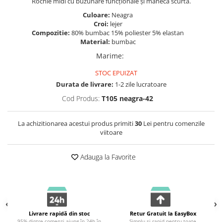
Rochie midi cu buzunare funcționale și mânecă scurtă.
Culoare:
Neagra
Croi:
lejer
Compozitie:
80% bumbac 15% poliester 5% elastan
Material:
bumbac
Marime
:
STOC EPUIZAT
Durata de livrare:
1-2 zile lucratoare
Cod Produs:
T105 neagra-42
La achizitionarea acestui produs primiti
30
Lei pentru comenzile
viitoare
Adauga la Favorite
Livrare rapidă din stoc
Retur Gratuit la EasyBox
95% dintre comenzi ajung în 24h în
Simplu și rapid pentru toate