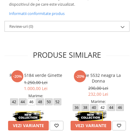
dispozitivul de pe care este vizualizat.
Informatii conformitate produs
Review-uri
(0)
PRODUSE SIMILARE
Rochie 5184 verde Ginette
Rochie 5532 neagra La
-20%
-20%
Donna
1.250,00 Lei
290,00 Lei
1.000,00 Lei
232,00 Lei
Marime:
Marime:
42
44
46
48
50
52
36
38
40
42
44
46
48
50
VEZI VARIANTE
VEZI VARIANTE