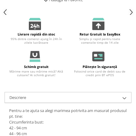
Livrare rapidă din stoc
Retur Gratuit la EasyBox
95% dintre comenzi ajung în 24h în
Simplu și rapid pentru toate
zilele lucrătoare
comenzile timp de 14 zile
Schimb gratuit
Plătește în siguranță
Mărime mare sau mărime mică? Altă
Folosind orice card de debit sau de
culoare? Ai schimb gratuit!
credit prin BT ePOS
Descriere
Pentru a te ajuta sa alegi marimea potrivita am masurat produsul
pt. tine:
Circumferinta bust:
42 - 94 cm
44 - 96 cm