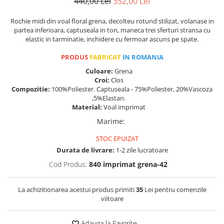
440,00 Lei
352,00 Lei
Rochie midi din voal floral grena, decolteu rotund stilizat, volanase in
partea inferioara, captuseala in ton, maneca trei sferturi stransa cu
elastic in tarminatie, inchidere cu fermoar ascuns pe spate.
PRODUS
FABRICAT
IN ROMANIA
Culoare:
Grena
Croi:
Clos
Compozitie:
100%Poliester. Captuseala - 75%Poliester, 20%Vascoza
,5%Elastan.
Material:
Voal imprimat
Marime
:
STOC EPUIZAT
Durata de livrare:
1-2 zile lucratoare
Cod Produs:
840 imprimat grena-42
La achizitionarea acestui produs primiti
35
Lei pentru comenzile
viitoare
Adauga la Favorite