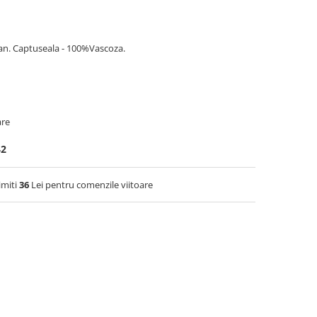
an. Captuseala - 100%Vascoza.
are
42
imiti
36
Lei pentru comenzile viitoare