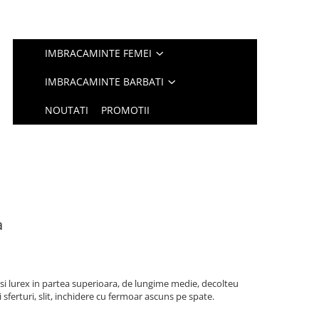
IMBRACAMINTE FEMEI
IMBRACAMINTE BARBATI
NOUTATI
PROMOTII
a
si lurex in partea superioara, de lungime medie, decolteu
i sferturi, slit, inchidere cu fermoar ascuns pe spate.