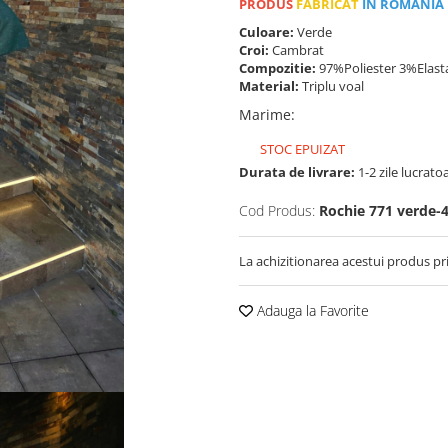
PRODUS
FABRICAT
IN ROMANIA
Culoare:
Verde
Croi:
Cambrat
Compozitie:
97%Poliester 3%Elast
Material:
Triplu voal
Marime
:
STOC EPUIZAT
Durata de livrare:
1-2 zile lucrato
Cod Produs:
Rochie 771 verde-
La achizitionarea acestui produs pr
Adauga la Favorite