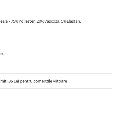
eala - 75%Poliester, 20%Vascoza, 5%Elastan.
are
imiti
36
Lei pentru comenzile viitoare