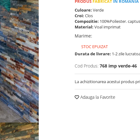
PRODUS
FABRICAT
IN ROMANIA
Culoare:
Verde
Croi:
Clos
Compozitie:
100%Poliester. captus
Material:
Voal imprimat
Marime
:
STOC EPUIZAT
Durata de livrare:
1-2 zile lucrato
Cod Produs:
768 imp verde-46
La achizitionarea acestui produs pr
Adauga la Favorite