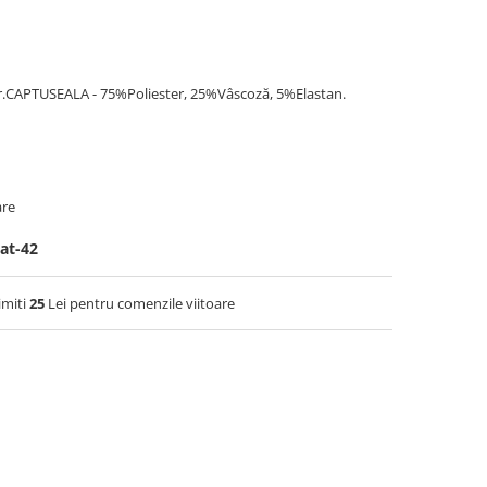
r.CAPTUSEALA - 75%Poliester, 25%Vâscoză, 5%Elastan.
are
at-42
imiti
25
Lei pentru comenzile viitoare