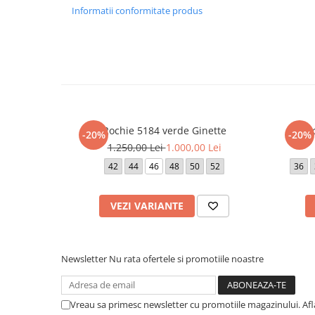
52 - 108 cm
Informatii conformitate produs
Lungime produs cuprinsa intre 96 cm (marimea 42) si 108 
Atentie! Nuanta produsului poate diferi usor, in functie de 
vizualizat.
Rochie 5184 verde Ginette
Ro
-20%
-20%
1.250,00 Lei
1.000,00 Lei
42
44
46
48
50
52
36
VEZI VARIANTE
Newsletter
Nu rata ofertele si promotiile noastre
Vreau sa primesc newsletter cu promotiile magazinului. Af