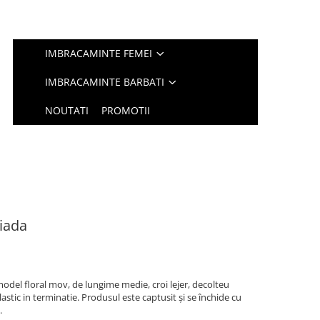
IMBRACAMINTE FEMEI
IMBRACAMINTE BARBATI
NOUTATI
PROMOTII
iada
model floral mov, de lungime medie, croi lejer, decolteu
lastic in terminatie. Produsul este captusit și se închide cu
.