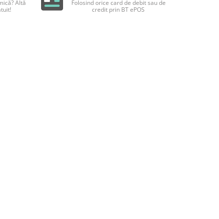
ică? Altă
Folosind orice card de debit sau de
tuit!
credit prin BT ePOS