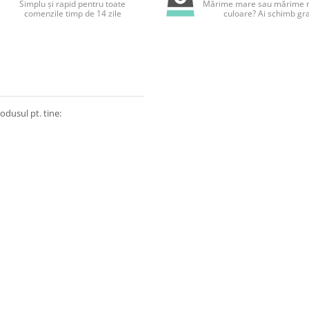
Simplu și rapid pentru toate
Mărime mare sau mărime m
comenzile timp de 14 zile
culoare? Ai schimb gra
odusul pt. tine: