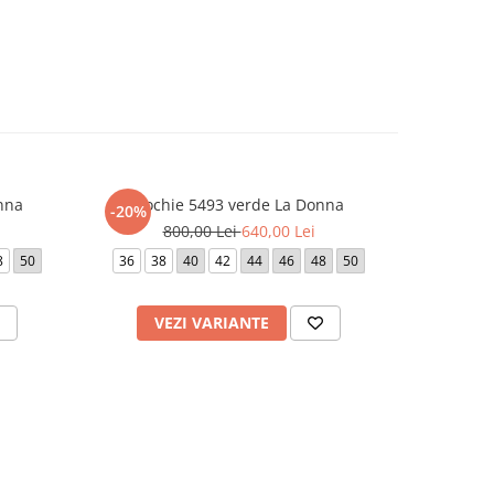
nna
Rochie 5493 verde La Donna
Roc
-20%
-20%
800,00 Lei
640,00 Lei
1.
8
50
36
38
40
42
44
46
48
50
42
VEZI VARIANTE
V