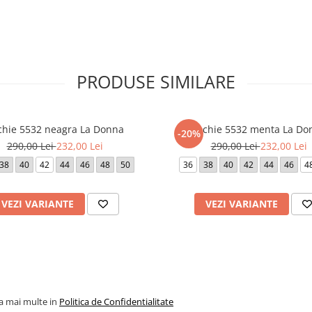
cm (marimea 52).
dispozitivul de pe care este
PRODUSE SIMILARE
chie 5532 neagra La Donna
Rochie 5532 menta La Do
-20%
290,00 Lei
232,00 Lei
290,00 Lei
232,00 Lei
38
40
42
44
46
48
50
36
38
40
42
44
46
4
VEZI VARIANTE
VEZI VARIANTE
la mai multe in
Politica de Confidentialitate