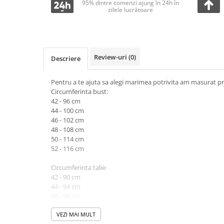
95% dintre comenzi ajung în 24h în
zilele lucrătoare
Review-uri
(0)
Descriere
Pentru a te ajuta sa alegi marimea potrivita am masurat pr
Circumferinta bust:
42 - 96 cm
44 - 100 cm
46 - 102 cm
48 - 108 cm
50 - 114 cm
52 - 116 cm
Circumferinta talie:
42 - 90 cm
44 - 94 cm
46 - 96 cm
48 - 100 cm
50 - 104 cm
VEZI MAI MULT