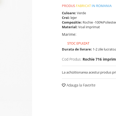
PRODUS
FABRICAT
IN ROMANIA
Culoare:
Verde
Croi:
lejer
Compozitie:
Rochie -100%Polieste
Material:
Voal imprimat
Marime
:
STOC EPUIZAT
Durata de livrare:
1-2 zile lucrato
Cod Produs:
Rochie 716 imprim
La achizitionarea acestui produs pr
Adauga la Favorite