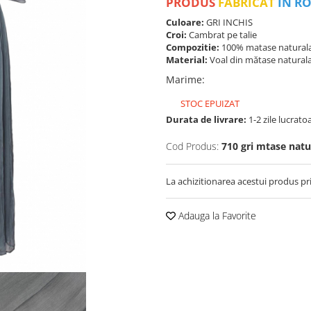
PRODUS
FABRICAT
IN R
Culoare:
GRI INCHIS
Croi:
Cambrat pe talie
Compozitie:
100% matase natural
Material:
Voal din mătase natural
Marime
:
STOC EPUIZAT
Durata de livrare:
1-2 zile lucrato
Cod Produs:
710 gri mtase natu
La achizitionarea acestui produs pr
Adauga la Favorite