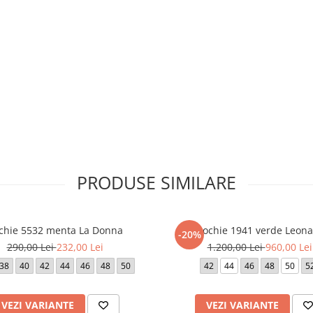
PRODUSE SIMILARE
 cm (marimea 52).
 dispozitivul de pe care este
chie 5532 menta La Donna
Rochie 1941 verde Leona
-20%
290,00 Lei
232,00 Lei
1.200,00 Lei
960,00 Lei
38
40
42
44
46
48
50
42
44
46
48
50
5
VEZI VARIANTE
VEZI VARIANTE