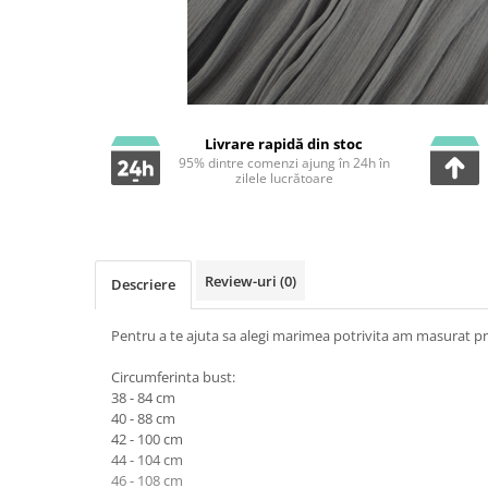
Livrare rapidă din stoc
95% dintre comenzi ajung în 24h în
zilele lucrătoare
Review-uri
(0)
Descriere
Pentru a te ajuta sa alegi marimea potrivita am masurat pr
Circumferinta bust:
38 - 84 cm
40 - 88 cm
42 - 100 cm
44 - 104 cm
46 - 108 cm