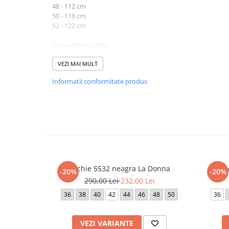
48 - 112 cm
50 - 118 cm
52 - 122 cm
Circumferinta talie:
38 - 76 cm
40 - 82 cm
VEZI MAI MULT
42 - 80 cm
Informatii conformitate produs
44 - 84 cm
46 - 88 cm
48 - 92 cm
50 - 98 cm
52 - 102 cm
Lungime produs cuprinsa intre 120 cm (marimea 42) si 125
Atentie! Nuanta produsului poate diferi usor, in functie de
Rochie 5532 neagra La Donna
Ro
-20%
-20%
290,00 Lei
232,00 Lei
36
38
40
42
44
46
48
50
36
VEZI VARIANTE