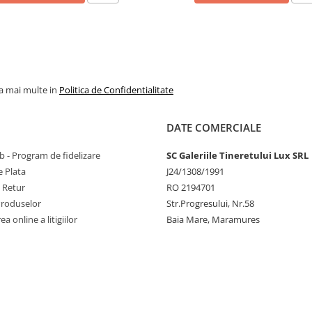
la mai multe in
Politica de Confidentialitate
DATE COMERCIALE
 - Program de fidelizare
SC Galeriile Tineretului Lux SRL
 Plata
J24/1308/1991
e Retur
RO 2194701
Produselor
Str.Progresului, Nr.58
a online a litigiilor
Baia Mare, Maramures