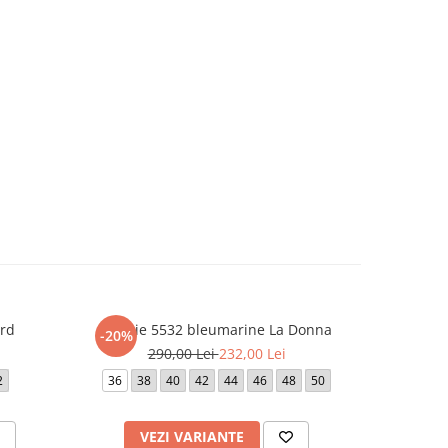
rd
Rochie 5532 bleumarine La Donna
Rochie 23
-20%
-20%
290,00 Lei
232,00 Lei
1.
2
36
38
40
42
44
46
48
50
42
VEZI VARIANTE
V