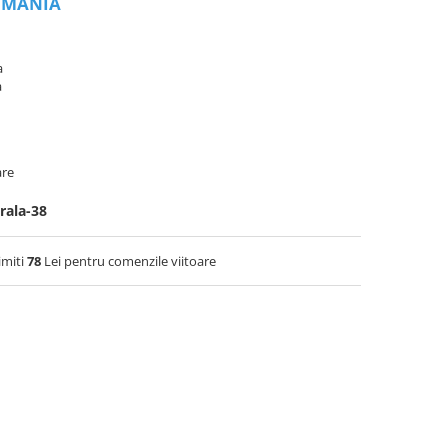
OMANIA
a
a
are
rala-38
imiti
78
Lei pentru comenzile viitoare