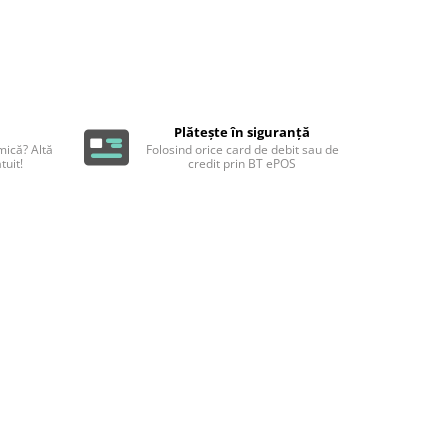
Plătește în siguranță
ică? Altă
Folosind orice card de debit sau de
tuit!
credit prin BT ePOS