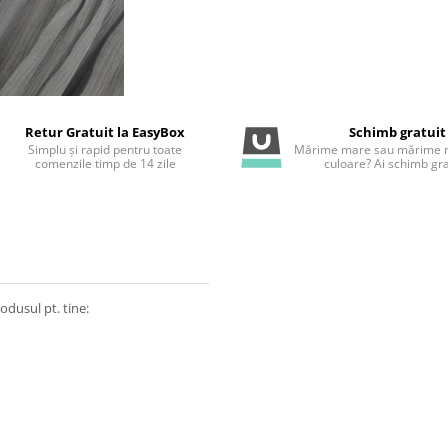
Retur Gratuit la EasyBox
Schimb gratuit
Simplu și rapid pentru toate
Mărime mare sau mărime m
comenzile timp de 14 zile
culoare? Ai schimb gra
odusul pt. tine: