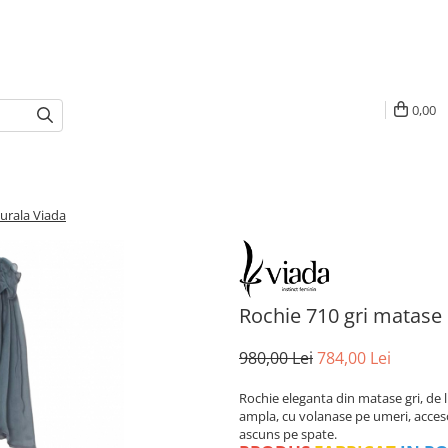
0,00
urala Viada
Rochie 710 gri matase 
980,00 Lei
784,00 Lei
Rochie eleganta din matase gri, de
ampla, cu volanase pe umeri, accesor
ascuns pe spate.