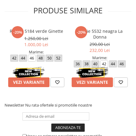
PRODUSE SIMILARE
Rochie 5184 verde Ginette
Rochie 5532 neagra La
-20%
-20%
Donna
1.250,00 Lei
290,00 Lei
1.000,00 Lei
232,00 Lei
Marime:
Marime:
42
44
46
48
50
52
36
38
40
42
44
46
48
50
VEZI VARIANTE
VEZI VARIANTE
Newsletter
Nu rata ofertele si promotiile noastre