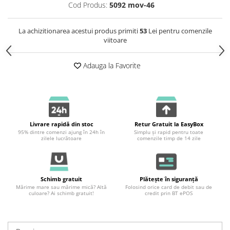
Cod Produs:
5092 mov-46
La achizitionarea acestui produs primiti
53
Lei pentru comenzile
viitoare
Adauga la Favorite
Livrare rapidă din stoc
Retur Gratuit la EasyBox
95% dintre comenzi ajung în 24h în
Simplu și rapid pentru toate
zilele lucrătoare
comenzile timp de 14 zile
Schimb gratuit
Plătește în siguranță
Mărime mare sau mărime mică? Altă
Folosind orice card de debit sau de
culoare? Ai schimb gratuit!
credit prin BT ePOS