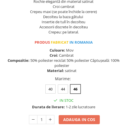
Rochie elegantă din material satinat
Croi cambrat
Crepeu maxi (se poate închide la cerere)
Decolteu la baza gâtului
Insertie de tull în decolteu
Accesorii discrete în decolteu
Crepeu: pe lateral.
PRODUS
FABRICAT
IN ROMANIA
Culoare:
Mov
Croi:
Cambrat
Compozitie:
50% poliester reciclat 50% poliester Căptușeală: 100%
poliester
Material:
satinat
Marime
:
40
44
46
IN STOC
Durata de livrare:
1-2 zile lucratoare
ADAUGA IN COS