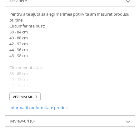
Descriere
Pentru a te ajuta sa alegi marimea potrivita am masurat produsul
pt. tine:
Circumferinta bust:
38 - 84 cm
40 - 88 cm
42 - 92 cm
44 - 96 cm
46 - 98 cm
Circumferinta talie:
38 - 68 cm
40 - 72 cm
42 - 76 cm
44 - 80 cm
46 - 84 cm
VEZI MAI MULT
Informatii conformitate produs
Lungime produs cuprinsa intre 123 cm (marimea 38) si 125 cm
(marimea 46).
Review-uri
(0)
Atentie! Nuanta produsului poate diferi usor, in functie de
dispozitivul de pe care este vizualizat.