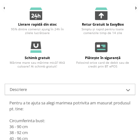
Livrare rapidă din stoc
Retur Gratuit la EasyBox
95% dintre comenzi ajung în 24h în
Simplu și rapid pentru toate
zilele lucrătoare
comenzile timp de 14 zile
Schimb gratuit
Plătește în siguranță
Mărime mare sau mărime mică? Altă
Folosind orice card de debit sau de
culoare? Ai schimb gratuit!
credit prin BT ePOS
Descriere
Pentru a te ajuta sa alegi marimea potrivita am masurat produsul
pt. tine:
Circumferinta bust:
36 - 90 cm
38 - 92 cm
40 - 96 cm