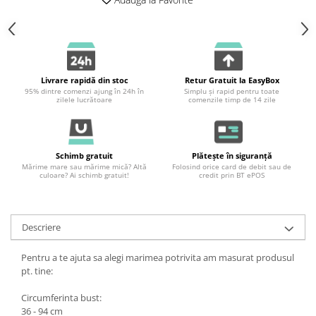
Livrare rapidă din stoc
Retur Gratuit la EasyBox
95% dintre comenzi ajung în 24h în
Simplu și rapid pentru toate
zilele lucrătoare
comenzile timp de 14 zile
Schimb gratuit
Plătește în siguranță
Mărime mare sau mărime mică? Altă
Folosind orice card de debit sau de
culoare? Ai schimb gratuit!
credit prin BT ePOS
Descriere
Pentru a te ajuta sa alegi marimea potrivita am masurat produsul
pt. tine:
Circumferinta bust:
36 - 94 cm