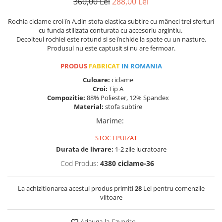
360,00 Lei
288,00 Lei
Rochia ciclame croi în A,din stofa elastica subtire cu mâneci trei sferturi
cu funda stilizata conturata cu accesoriu argintiu.
Decolteul rochiei este rotund si se închide la spate cu un nasture.
Produsul nu este captusit si nu are fermoar.
PRODUS
FABRICAT
IN ROMANIA
Culoare:
ciclame
Croi:
Tip A
Compozitie:
88% Poliester, 12% Spandex
Material:
stofa subtire
Marime
:
STOC EPUIZAT
Durata de livrare:
1-2 zile lucratoare
Cod Produs:
4380 ciclame-36
La achizitionarea acestui produs primiti
28
Lei pentru comenzile
viitoare
Adauga la Favorite