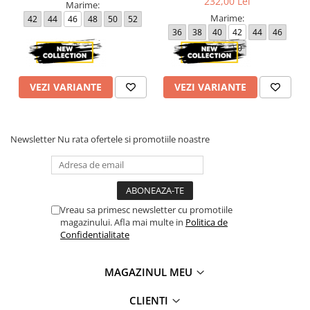
232,00 Lei
48 - 114 cm
Marime:
50 - 118 cm
Marime:
42
44
46
48
50
52
36
38
40
42
44
46
Lungime produsului variaza intre 105 cm (la 36) si 114 cm (la 50).
48
50
Atentie! Nuanta produsului poate diferi usor, in functie de
dispozitivul de pe care este vizualizat.
VEZI VARIANTE
VEZI VARIANTE
Newsletter
Nu rata ofertele si promotiile noastre
Vreau sa primesc newsletter cu promotiile
magazinului. Afla mai multe in
Politica de
Confidentialitate
MAGAZINUL MEU
CLIENTI