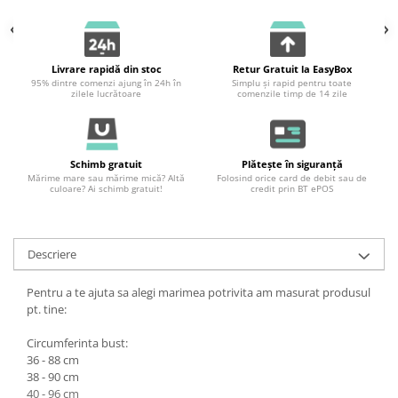
Livrare rapidă din stoc
Retur Gratuit la EasyBox
95% dintre comenzi ajung în 24h în
Simplu și rapid pentru toate
zilele lucrătoare
comenzile timp de 14 zile
Schimb gratuit
Plătește în siguranță
Mărime mare sau mărime mică? Altă
Folosind orice card de debit sau de
culoare? Ai schimb gratuit!
credit prin BT ePOS
Descriere
Pentru a te ajuta sa alegi marimea potrivita am masurat produsul
pt. tine:
Circumferinta bust:
36 - 88 cm
38 - 90 cm
40 - 96 cm