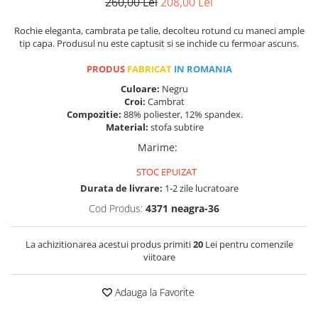
260,00 Lei
208,00 Lei
Rochie eleganta, cambrata pe talie, decolteu rotund cu maneci ample
tip capa. Produsul nu este captusit si se inchide cu fermoar ascuns.
PRODUS
FABRICAT
IN ROMANIA
Culoare:
Negru
Croi:
Cambrat
Compozitie:
88% poliester, 12% spandex.
Material:
stofa subtire
Marime
:
STOC EPUIZAT
Durata de livrare:
1-2 zile lucratoare
Cod Produs:
4371 neagra-36
La achizitionarea acestui produs primiti
20
Lei pentru comenzile
viitoare
Adauga la Favorite