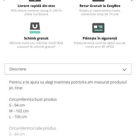
Livrare rapidă din stoc
Retur Gratuit la EasyBox
95% dintre comenzi ajung în 24h în
Simplu și rapid pentru toate
zilele lucrătoare
comenzile timp de 14 zile
Schimb gratuit
Plătește în siguranță
Mărime mare sau mărime mică? Altă
Folosind orice card de debit sau de
culoare? Ai schimb gratuit!
credit prin BT ePOS
Descriere
Pentru a te ajuta sa alegi marimea potrivita am masurat produsul
pt. tine:
Circumferinta bust produs
S - 94 cm
M - 102 cm
L - 106 cm
Circumferinta talie produs
S - 84 cm