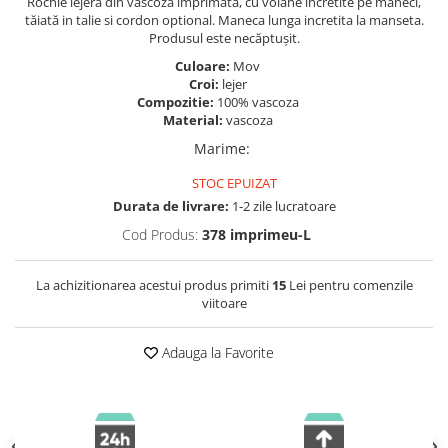
Rochie lejera din vascoza imprimata, cu volane incretite pe maneci,
tăiată in talie si cordon optional. Maneca lunga incretita la manseta.
Produsul este necăptușit.
Culoare:
Mov
Croi:
lejer
Compozitie:
100% vascoza
Material:
vascoza
Marime
:
STOC EPUIZAT
Durata de livrare:
1-2 zile lucratoare
Cod Produs:
378 imprimeu-L
La achizitionarea acestui produs primiti
15
Lei pentru comenzile
viitoare
Adauga la Favorite