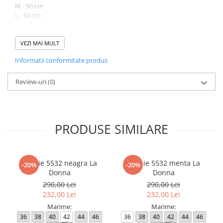
M - 90 cm
L - 94 cm
Lungime produs cuprinsa intre 116 cm (marimea S) si 122 cm
(marimea L).
VEZI MAI MULT
Informatii conformitate produs
Atentie! Nuanta produsului poate diferi usor, in functie de
dispozitivul de pe care este vizualizat.
Review-uri
(0)
PRODUSE SIMILARE
Rochie 5532 neagra La
Rochie 5532 menta La
-20%
-20%
Donna
Donna
290,00 Lei
290,00 Lei
232,00 Lei
232,00 Lei
Marime:
Marime:
36
38
40
42
44
46
36
38
40
42
44
46