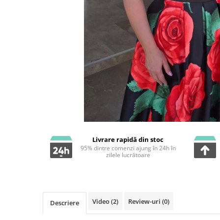
Livrare rapidă din stoc
95% dintre comenzi ajung în 24h în
zilele lucrătoare
Video
(2)
Review-uri
(0)
Descriere