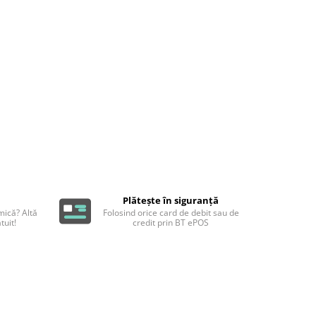
Plătește în siguranță
ică? Altă
Folosind orice card de debit sau de
tuit!
credit prin BT ePOS