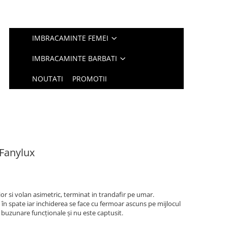
IMBRACAMINTE FEMEI
IMBRACAMINTE BARBATI
NOUTATI
PROMOTII
 Fanylux
cior si volan asimetric, terminat in trandafir pe umar.
și în spate iar inchiderea se face cu fermoar ascuns pe mijlocul
 buzunare funcționale și nu este captusit.