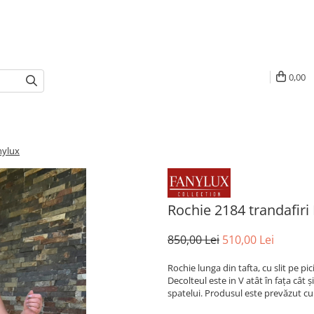
0,00
nylux
Rochie 2184 trandafiri
850,00 Lei
510,00 Lei
Rochie lunga din tafta, cu slit pe pi
Decolteul este in V atât în fața cât 
spatelui. Produsul este prevăzut cu