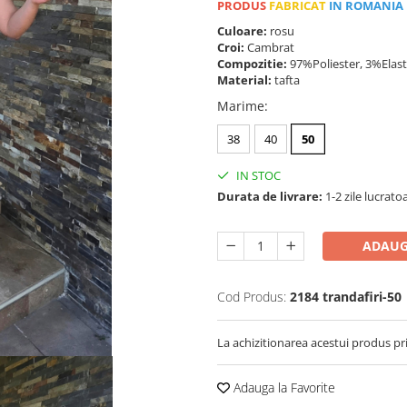
PRODUS
FABRICAT
IN ROMANIA
Culoare:
rosu
Croi:
Cambrat
Compozitie:
97%Poliester, 3%Elas
Material:
tafta
Marime
:
38
40
50
IN STOC
Durata de livrare:
1-2 zile lucrato
ADAUG
Cod Produs:
2184 trandafiri-50
La achizitionarea acestui produs pr
Adauga la Favorite