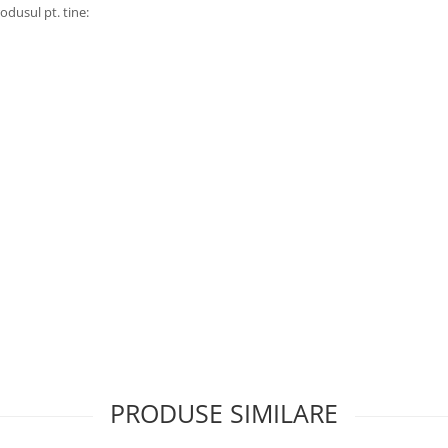
odusul pt. tine:
 cm (marimea 50).
PRODUSE SIMILARE
dispozitivul de pe care este