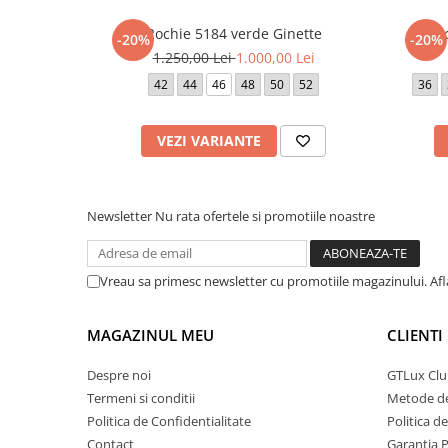
Rochie 5184 verde Ginette
Ro
-20%
-20%
1.250,00 Lei
1.000,00 Lei
42
44
46
48
50
52
36
VEZI VARIANTE
Newsletter
Nu rata ofertele si promotiile noastre
Vreau sa primesc newsletter cu promotiile magazinului. Af
MAGAZINUL MEU
CLIENTI
Despre noi
GTLux Club
Termeni si conditii
Metode de
Politica de Confidentialitate
Politica d
Contact
Garantia 