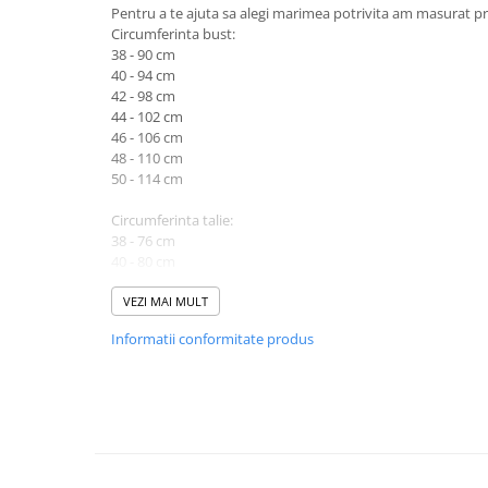
Pentru a te ajuta sa alegi marimea potrivita am masurat pr
Circumferinta bust:
38 - 90 cm
40 - 94 cm
42 - 98 cm
44 - 102 cm
46 - 106 cm
48 - 110 cm
50 - 114 cm
Circumferinta talie:
38 - 76 cm
40 - 80 cm
42 - 86 cm
44 - 90 cm
VEZI MAI MULT
46 - 94 cm
Informatii conformitate produs
48 - 98 cm
50 - 104 cm
Lungime produs cuprinsa intre 150 cm (marimea 38) si 155
Atentie! Nuanta produsului poate diferi usor, in functie de 
vizualizat.