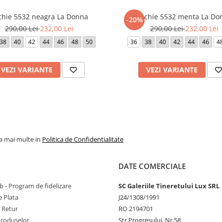
chie 5532 neagra La Donna
Rochie 5532 menta La Do
-20%
290,00 Lei
232,00 Lei
290,00 Lei
232,00 Lei
38
40
42
44
46
48
50
36
38
40
42
44
46
4
VEZI VARIANTE
VEZI VARIANTE
la mai multe in
Politica de Confidentialitate
DATE COMERCIALE
 - Program de fidelizare
SC Galeriile Tineretului Lux SRL
 Plata
J24/1308/1991
e Retur
RO 2194701
Produselor
Str.Progresului, Nr.58