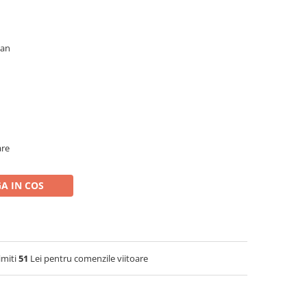
tan
are
A IN COS
imiti
51
Lei pentru comenzile viitoare