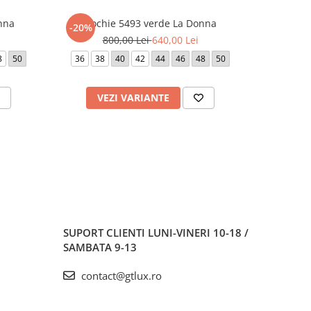
nna
Rochie 5493 verde La Donna
Roc
-20%
-20%
800,00 Lei
640,00 Lei
1.
8
50
36
38
40
42
44
46
48
50
42
VEZI VARIANTE
V
SUPORT CLIENTI
LUNI-VINERI 10-18 /
SAMBATA 9-13
contact@gtlux.ro