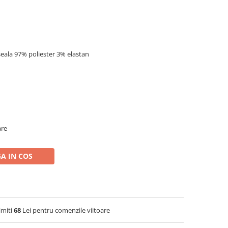
eala 97% poliester 3% elastan
are
A IN COS
imiti
68
Lei pentru comenzile viitoare