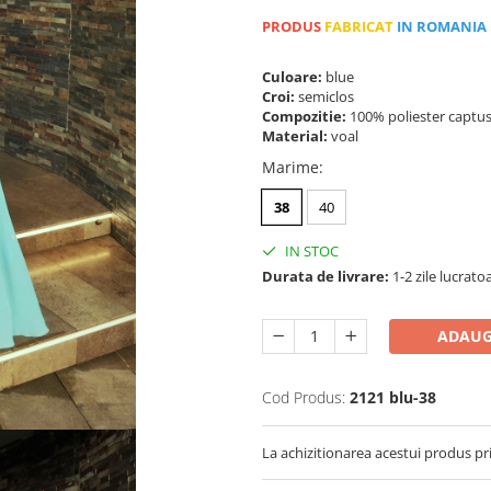
PRODUS
FABRICAT
IN ROMANIA
Culoare:
blue
Croi:
semiclos
Compozitie:
100% poliester captus
Material:
voal
Marime
:
38
40
IN STOC
Durata de livrare:
1-2 zile lucrato
ADAUG
Cod Produs:
2121 blu-38
La achizitionarea acestui produs pr