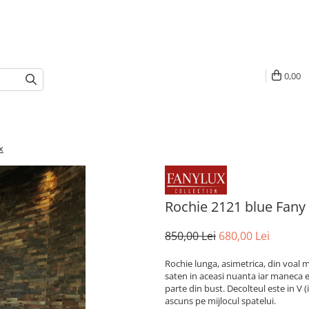
0,00
x
Rochie 2121 blue Fany
850,00 Lei
680,00 Lei
Rochie lunga, asimetrica, din voal mat
saten in aceasi nuanta iar maneca 
parte din bust. Decolteul este in V 
ascuns pe mijlocul spatelui.