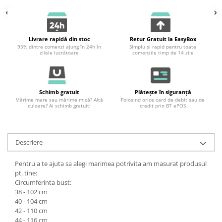
Livrare rapidă din stoc
Retur Gratuit la EasyBox
95% dintre comenzi ajung în 24h în
Simplu și rapid pentru toate
zilele lucrătoare
comenzile timp de 14 zile
Schimb gratuit
Plătește în siguranță
Mărime mare sau mărime mică? Altă
Folosind orice card de debit sau de
culoare? Ai schimb gratuit!
credit prin BT ePOS
Descriere
Pentru a te ajuta sa alegi marimea potrivita am masurat produsul
pt. tine:
Circumferinta bust:
38 - 102 cm
40 - 104 cm
42 - 110 cm
44 - 116 cm