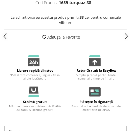
Cod Produs:
1659 turquaz-38
La achizitionarea acestui produs primiti
33
Lei pentru comenzile
viitoare
Adauga la Favorite
Livrare rapidă din stoc
Retur Gratuit la EasyBox
95% dintre comenzi ajung în 24h în
Simplu și rapid pentru toate
zilele lucrătoare
comenzile timp de 14 zile
Schimb gratuit
Plătește în siguranță
Mărime mare sau mărime mică? Altă
Folosind orice card de debit sau de
culoare? Ai schimb gratuit!
credit prin BT ePOS