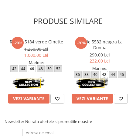
38 - 90 cm
40 - 94 cm
42 - 96 cm
PRODUSE SIMILARE
44 - 102 cm
46 - 106 cm
Lungime produs cuprinsa intre 155 cm (marimea 36) si 158 cm
Rochie 5184 verde Ginette
Rochie 5532 neagra La
-20%
-20%
(marimea 46).
Donna
1.250,00 Lei
290,00 Lei
1.000,00 Lei
Atentie! Nuanta produsului poate diferi usor, in functie de
232,00 Lei
dispozitivul de pe care este vizualizat.
Marime:
Marime:
42
44
46
48
50
52
36
38
40
42
44
46
48
50
VEZI VARIANTE
VEZI VARIANTE
Newsletter
Nu rata ofertele si promotiile noastre