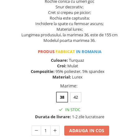
Rochie conica cu umeri goi;
Snur decorativ;
Cret si crepeu pe picior;
Rochia este captusita;
Inchidere la spate cu fermoar ascuns;
Material lurex;
Lungimea produsului, la marimea 36, este de 155 cm
Modelul poarta marimea 36.
PRODUS
FABRICAT
IN ROMANIA
Culoare:
Turquaz
Croi:
Mulat
Compozitie:
95% poliester, 5% spandex
Material:
Lurex
Marime
:
38
42
IN STOC
Durata de livrare:
1-2 zile lucratoare
ADAUGA IN COS