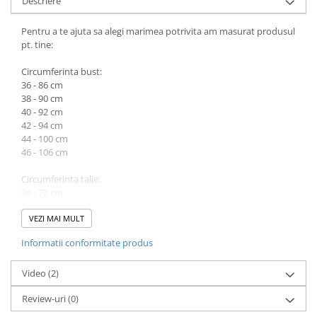
Descriere
Pentru a te ajuta sa alegi marimea potrivita am masurat produsul
pt. tine:
Circumferinta bust:
36 - 86 cm
38 - 90 cm
40 - 92 cm
42 - 94 cm
44 - 100 cm
46 - 106 cm
Circumferinta talie:
36 - 72 cm
38 - 76 cm
40 - 78 cm
VEZI MAI MULT
42 - 82 cm
Informatii conformitate produs
44 - 88 cm
46 - 92 cm
Video
(2)
Review-uri
(0)
Circumferinta sold:
36 - 88 cm