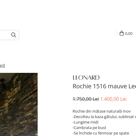
0,00
ard
Rochie 1516 mauve Le
1.750,00 Lei
1.400,00 Lei
Rochie din mătase naturală mov
-Decolteu la baza gâtului, subliniat
-Lungime midi
-Cambrata pe bust
-Se închide cu fermoar pe spate