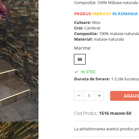
Compoziție: 100% Mătase naturala
PRODUS
FABRICAT
IN ROMANIA
Culoare:
Mov
Croi:
Cambrat
Compozitie:
100% matase natural
Material:
matase naturala
Marime
:
50
IN STOC
Durata de livrare:
1-2 zile lucrato
ADAUG
Cod Produs:
1516 mauve-50
La achizitionarea acestui produs pr