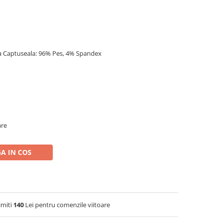
a Captuseala: 96% Pes, 4% Spandex
are
A IN COS
imiti
140
Lei pentru comenzile viitoare