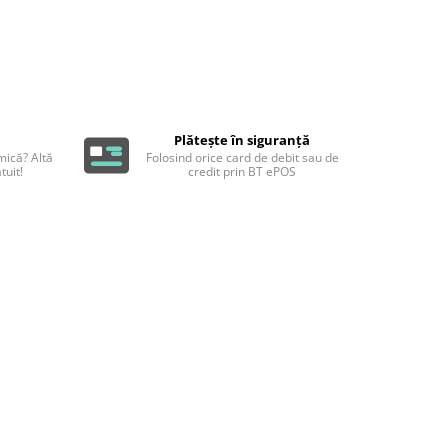
Plătește în siguranță
ică? Altă
Folosind orice card de debit sau de
tuit!
credit prin BT ePOS