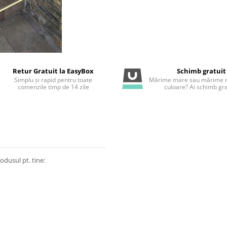
Retur Gratuit la EasyBox
Schimb gratuit
Simplu și rapid pentru toate
Mărime mare sau mărime m
comenzile timp de 14 zile
culoare? Ai schimb gra
odusul pt. tine: