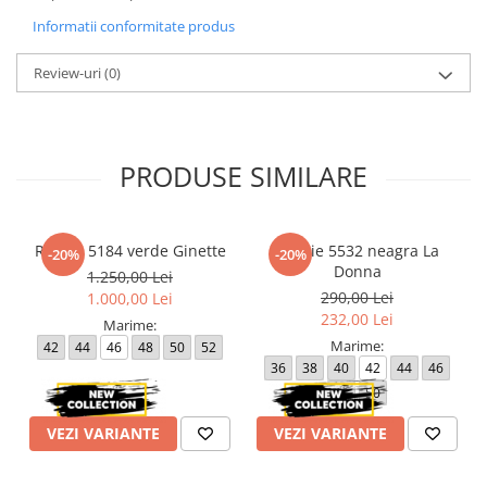
Informatii conformitate produs
Review-uri
(0)
PRODUSE SIMILARE
Rochie 5184 verde Ginette
Rochie 5532 neagra La
-20%
-20%
Donna
1.250,00 Lei
290,00 Lei
1.000,00 Lei
232,00 Lei
Marime:
Marime:
42
44
46
48
50
52
36
38
40
42
44
46
48
50
VEZI VARIANTE
VEZI VARIANTE