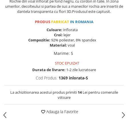
Rochie din voal inflorat pe fond negru, cu cordon in talie. In zona
umerilor, decolteului si partea de sus a manecilor rochia are insertii de
dantela transparenta cu flori 3D.Produsul este captusit.
PRODUS
FABRICAT
IN ROMANIA
Culoare:
inflorata
Croi:
lejer
Compozitie:
92% poliester, 8% spandex
Material:
voal
Marime
:
S
STOC EPUIZAT
Durata de livrare:
1-2 zile lucratoare
Cod Produs:
1369 inlorata-S
La achizitionarea acestui produs primiti
14
Lei pentru comenzile
viitoare
Adauga la Favorite