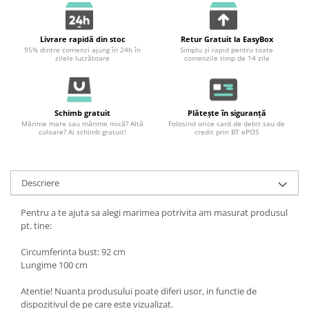
Livrare rapidă din stoc
Retur Gratuit la EasyBox
95% dintre comenzi ajung în 24h în
Simplu și rapid pentru toate
zilele lucrătoare
comenzile timp de 14 zile
Schimb gratuit
Plătește în siguranță
Mărime mare sau mărime mică? Altă
Folosind orice card de debit sau de
culoare? Ai schimb gratuit!
credit prin BT ePOS
Descriere
Pentru a te ajuta sa alegi marimea potrivita am masurat produsul
pt. tine:
Circumferinta bust: 92 cm
Lungime 100 cm
Atentie! Nuanta produsului poate diferi usor, in functie de
dispozitivul de pe care este vizualizat.