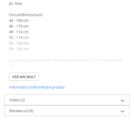
pt. tine:
Circumferinta bust:
44 - 106 cm
46 - 110 cm
48 - 114 cm
50 - 118 cm
52 - 122 cm
54 - 126 cm
Lungime cuprinsa intre 102 cm (marimea 44) si 111 cm (marimea
54).
Atentie! Nuanta produsului poate diferi usor, in functie de
VEZI MAI MULT
dispozitivul de pe care este vizualizat.
Informatii conformitate produs
Video
(2)
Review-uri
(0)