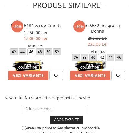
PRODUSE SIMILARE
Rochie 5184 verde Ginette
Rochie 5532 neagra La
-20%
-20%
Donna
1.250,00 Lei
290,00 Lei
1.000,00 Lei
232,00 Lei
Marime:
Marime:
42
44
46
48
50
52
36
38
40
42
44
46
48
50
VEZI VARIANTE
VEZI VARIANTE
Newsletter
Nu rata ofertele si promotiile noastre
Vreau sa primesc newsletter cu promotiile