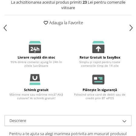
La achizitionarea acestui produs primiti
23
Lei pentru comenzile
viitoare
Adauga la Favorite
Livrare rapidă din stoc
Retur Gratuit la EasyBox
95% dintre comenzi ajung în 24h în
Simplu și rapid pentru toate
zilele lucrătoare
comenzile timp de 14 zile
Schimb gratuit
Plătește în siguranță
Mărime mare sau mărime mică? Altă
Folosind orice card de debit sau de
culoare? Ai schimb gratuit!
credit prin BT ePOS
Descriere
Pentru a te ajuta sa alegi marimea potrivita am masurat produsul