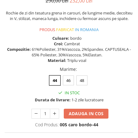
290,00 Lei
232,00 Lei
Rochie de zi din tesatura grena in carouri, de lungime medie, decolteu
in V, stilizat, maneca lunga, inchidere cu fermoar ascuns pe spate.
PRODUS
FABRICAT
IN ROMANIA
Culoare:
bordo
Croi:
Cambrat
Compozitie:
61%Poliester, 31%Vascoza, 2%Spandex. CAPTUSEALA -
65% Poliester, 30%Vascoza, 5%Elastan.
Material:
Triplu voal
Marime
:
44
46
48
IN STOC
Durata de livrare:
1-2 zile lucratoare
ADAUGA IN COS
Cod Produs:
005 caro bordo-44