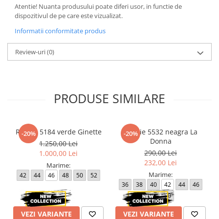
Atentie! Nuanta produsului poate diferi usor, in functie de
dispozitivul de pe care este vizualizat.
Informatii conformitate produs
Review-uri
(0)
PRODUSE SIMILARE
Rochie 5184 verde Ginette
Rochie 5532 neagra La
-20%
-20%
Donna
1.250,00 Lei
290,00 Lei
1.000,00 Lei
232,00 Lei
Marime:
Marime:
42
44
46
48
50
52
36
38
40
42
44
46
48
50
VEZI VARIANTE
VEZI VARIANTE