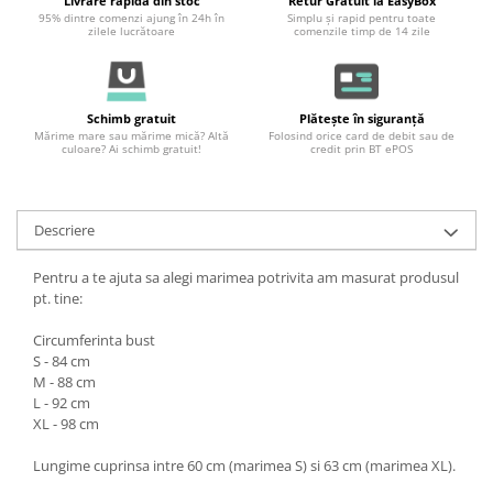
Livrare rapidă din stoc
Retur Gratuit la EasyBox
95% dintre comenzi ajung în 24h în
Simplu și rapid pentru toate
zilele lucrătoare
comenzile timp de 14 zile
Schimb gratuit
Plătește în siguranță
Mărime mare sau mărime mică? Altă
Folosind orice card de debit sau de
culoare? Ai schimb gratuit!
credit prin BT ePOS
Descriere
Pentru a te ajuta sa alegi marimea potrivita am masurat produsul
pt. tine:
Circumferinta bust
S - 84 cm
M - 88 cm
L - 92 cm
XL - 98 cm
Lungime cuprinsa intre 60 cm (marimea S) si 63 cm (marimea XL).