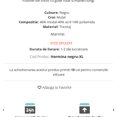
Pulover din tricot cu guler rulat si maneci lungi.
Culoare:
Negru
Croi:
Mulat
Compozitie:
46% modal 40% acril 14% poliamida
Material:
Tricotaj
Marime
:
STOC EPUIZAT
Durata de livrare:
1-2 zile lucratoare
Cod Produs:
Hermina negru-XL
La achizitionarea acestui produs primiti
15
Lei pentru comenzile
viitoare
Adauga la Favorite