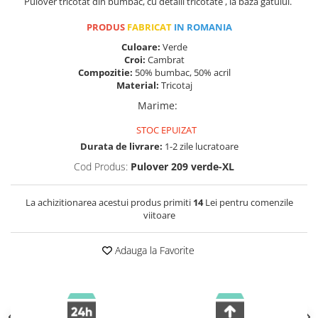
Pulover tricotat din bumbac, cu detalii tricotate , la baza gatului.
PRODUS
FABRICAT
IN ROMANIA
Culoare:
Verde
Croi:
Cambrat
Compozitie:
50% bumbac, 50% acril
Material:
Tricotaj
Marime
:
STOC EPUIZAT
Durata de livrare:
1-2 zile lucratoare
Cod Produs:
Pulover 209 verde-XL
La achizitionarea acestui produs primiti
14
Lei pentru comenzile
viitoare
Adauga la Favorite