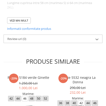
Lungime cuprinsa intre 58 cm (marimea S) si 64 cm (marimea
2XL).
Atentie! Nuanta produsului poate diferi usor, in functie de
dispozitivul de pe care este vizualizat.
VEZI MAI MULT
Informatii conformitate produs
Review-uri
(0)
PRODUSE SIMILARE
Rochie 5184 verde Ginette
Rochie 5532 neagra La
-20%
-20%
Donna
1.250,00 Lei
290,00 Lei
1.000,00 Lei
232,00 Lei
Marime:
Marime:
42
44
46
48
50
52
36
38
40
42
44
46