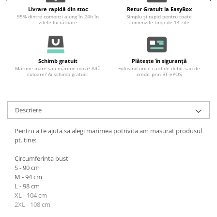
Livrare rapidă din stoc
Retur Gratuit la EasyBox
95% dintre comenzi ajung în 24h în
Simplu și rapid pentru toate
zilele lucrătoare
comenzile timp de 14 zile
Schimb gratuit
Plătește în siguranță
Mărime mare sau mărime mică? Altă
Folosind orice card de debit sau de
culoare? Ai schimb gratuit!
credit prin BT ePOS
Descriere
Pentru a te ajuta sa alegi marimea potrivita am masurat produsul
pt. tine:
Circumferinta bust
S - 90 cm
M - 94 cm
L - 98 cm
XL - 104 cm
2XL - 108 cm