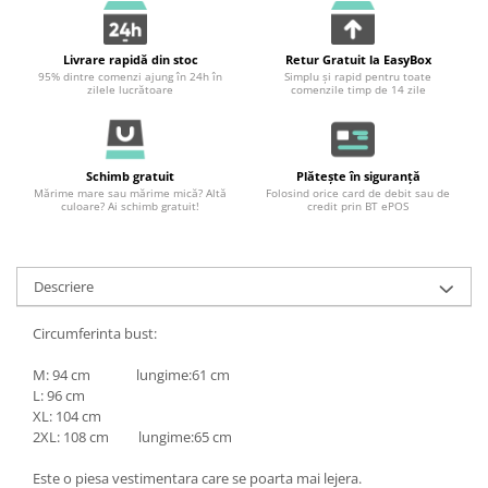
Livrare rapidă din stoc
Retur Gratuit la EasyBox
95% dintre comenzi ajung în 24h în
Simplu și rapid pentru toate
zilele lucrătoare
comenzile timp de 14 zile
Schimb gratuit
Plătește în siguranță
Mărime mare sau mărime mică? Altă
Folosind orice card de debit sau de
culoare? Ai schimb gratuit!
credit prin BT ePOS
Descriere
Circumferinta bust:
M: 94 cm lungime:61 cm
L: 96 cm
XL: 104 cm
2XL: 108 cm lungime:65 cm
Este o piesa vestimentara care se poarta mai lejera.