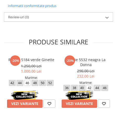
Informatii conformitate produs
Review-uri
(0)
PRODUSE SIMILARE
Rochie 5184 verde Ginette
Rochie 5532 neagra La
-20%
-20%
Donna
1.250,00 Lei
290,00 Lei
1.000,00 Lei
232,00 Lei
Marime:
Marime:
42
44
46
48
50
52
36
38
40
42
44
46
48
50
VEZI VARIANTE
VEZI VARIANTE