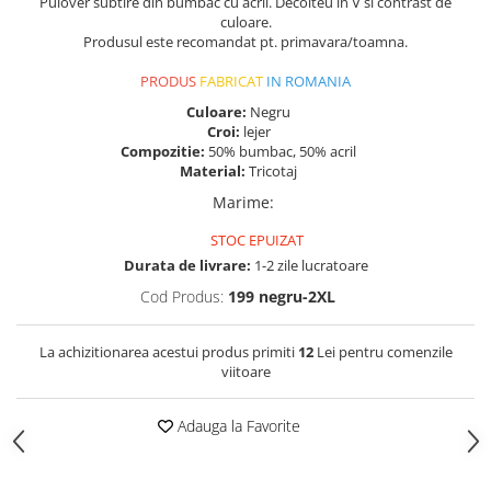
Pulover subtire din bumbac cu acril. Decolteu in V si contrast de
culoare.
Produsul este recomandat pt. primavara/toamna.
PRODUS
FABRICAT
IN ROMANIA
Culoare:
Negru
Croi:
lejer
Compozitie:
50% bumbac, 50% acril
Material:
Tricotaj
Marime
:
STOC EPUIZAT
Durata de livrare:
1-2 zile lucratoare
Cod Produs:
199 negru-2XL
La achizitionarea acestui produs primiti
12
Lei pentru comenzile
viitoare
Adauga la Favorite